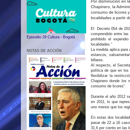
Por disminución en la
Chapinero,
la Adminis
consumo de licores 
localidades
a partir d
El Decreto 054 de 2013
comprendido entre las
Episodio 29 Cultura - Bogotá
prohibido el expendi
localidades.”
La medida aplica para 
NOTAS DE ACCIÓN
estancos, salsa­mentari
billares.
Al respecto, el Secret
política de que en los
flexibilizar la restri
Chapinero donde los re
consumo de licores”.
Durante el año 2012 s
en 2011, lo que repres
uno menos que los regi
En estas dos localidad
pasar de
22 a
16 caso
31,6 por ciento en las