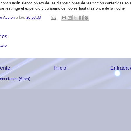
 continuarán
siendo objeto de las disposiciones de restricción contenidas en 
 se restringe el expendio y consumo de licores hasta las once de la noche.
e Acción
a la/s
20:53:00
ios:
ario
iente
Inicio
Entrada 
omentarios (Atom)