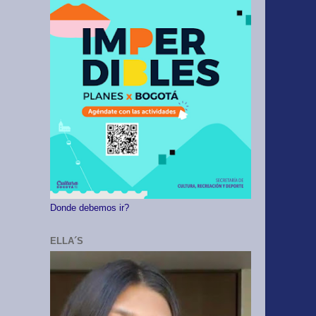
Donde debemos ir?
ELLA´S