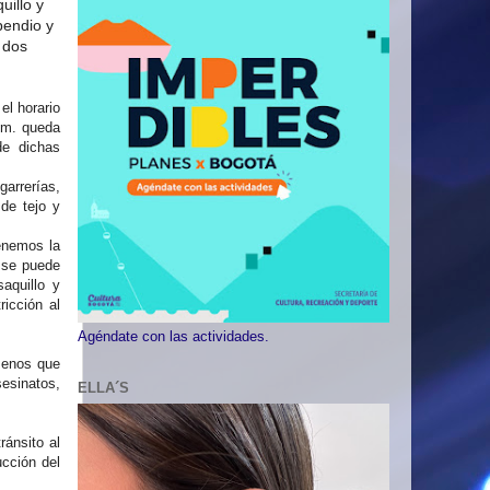
uillo y
pendio y
 dos
el horario
m. queda
de dichas
garrerías,
 de tejo y
tenemos la
, se puede
saquillo y
icción al
Agéndate con las actividades.
menos que
sesinatos,
ELLA´S
ránsito al
cción del