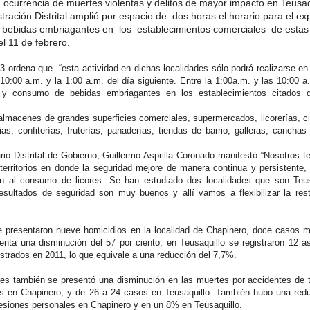
 ocurrencia de muertes violentas y delitos de mayor impacto en Teusaq
tración Distrital
amplió por espacio de
dos horas
el horario para el
ex
y bebidas embriagantes en
los
establecimientos comerciales
de estas
el 11 de febrero.
 ordena que “esta actividad en dichas localidades sólo podrá realizarse en 
10:00
a.m. y la
1:00
a.m. del día siguiente. Entre la
1:00
a.m. y las
10:00
a.
o y consumo de bebidas embriagantes en los establecimientos citados 
almacenes de grandes superficies comerciales, su­permercados, licorerías, ci
as, confiterías, fruterías, panaderías, tiendas de barrio, galleras, canchas
ario Distrital de Gobierno, Guillermo Asprilla Coronado manifestó “Nosotros 
 territorios en donde la seguridad mejore de manera continua y persistente
cción al consumo de licores. Se han estudiado dos localidades que son Teu
sultados de seguridad son muy buenos y allí vamos a flexibilizar la restr
e presentaron nueve homicidios en la localidad de Chapinero, doce casos 
enta una disminución del 57 por ciento; en Teusaquillo se registraron 12 a
strados en 2011, lo que equivale a una reducción del 7,7%.
es también se presentó una disminución en las muertes por accidentes de t
s en Chapinero; y de
26 a
24 casos en Teusaquillo. También hubo una redu
 lesiones personales en Chapinero y en un 8% en Teusaquillo.