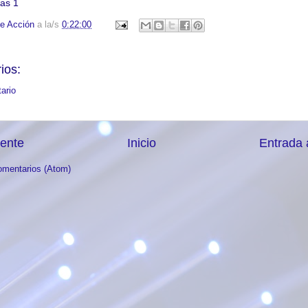
e Acción
a la/s
0:22:00
ios:
ario
iente
Inicio
Entrada 
omentarios (Atom)