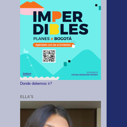
Donde debemos ir?
ELLA´S