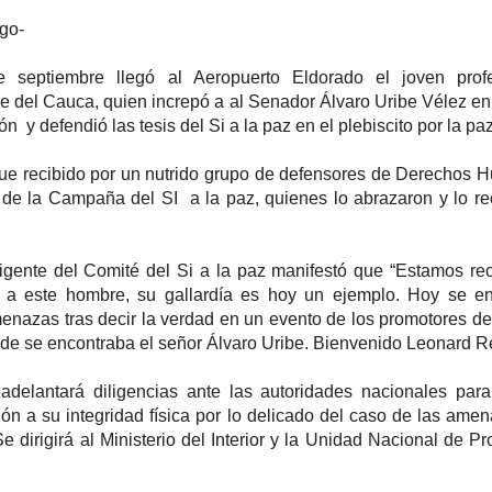
go-
 septiembre llegó al Aeropuerto Eldorado el joven prof
e del Cauca, quien increpó a al Senador Álvaro Uribe Vélez en
n y defendió las tesis del Si a la paz en el plebiscito por la paz
fue recibido por un nutrido grupo de defensores de Derechos
s de la Campaña del SI a la paz, quienes lo abrazaron y lo re
rigente del Comité del Si a la paz manifestó que “Estamos re
 a este hombre, su gallardía es hoy un ejemplo. Hoy se en
enazas tras decir la verdad en un evento de los promotores d
e se encontraba el señor Álvaro Uribe. Bienvenido Leonard Re
adelantará diligencias ante las autoridades nacionales par
ión a su integridad física por lo delicado del caso de las ame
e dirigirá al Ministerio del Interior y la Unidad Nacional de Pr