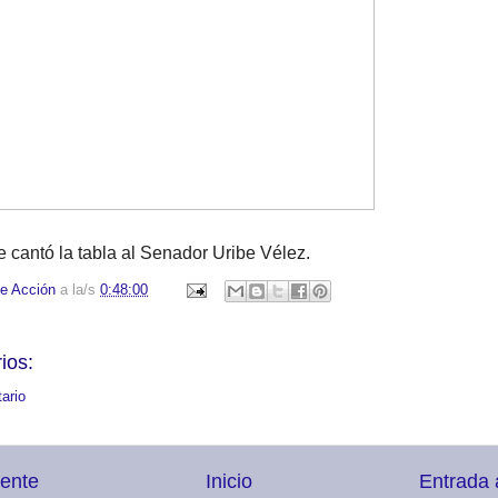
e cantó la tabla al Senador Uribe Vélez.
e Acción
a la/s
0:48:00
ios:
ario
iente
Inicio
Entrada 