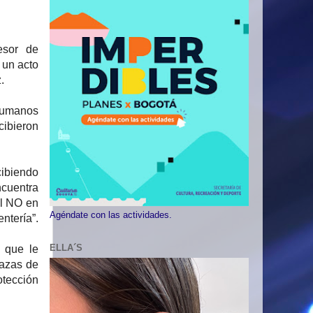
esor de
 un acto
.
 Humanos
cibieron
cibiendo
cuentra
el NO en
Agéndate con las actividades.
ntería”.
ELLA´S
a que le
nazas de
otección