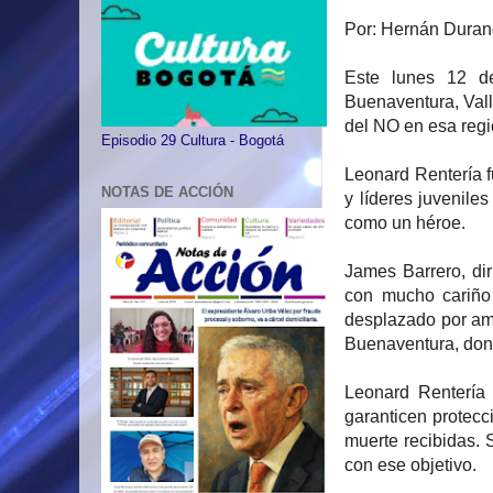
Por: Hernán Duran
Este lunes 12 de
Buenaventura, Vall
del NO en esa regió
Episodio 29 Cultura - Bogotá
Leonard Rentería 
NOTAS DE ACCIÓN
y líderes juvenile
como un héroe.
James Barrero, di
con mucho cariño
desplazado por am
Buenaventura, dond
Leonard Rentería 
garanticen protecc
muerte recibidas. S
con ese objetivo.