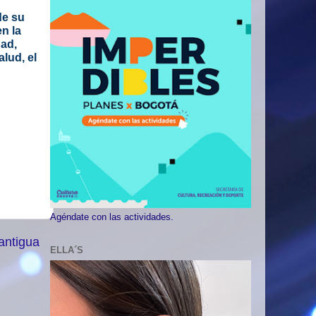
de su
en la
dad,
lud, el
Agéndate con las actividades.
antigua
ELLA´S