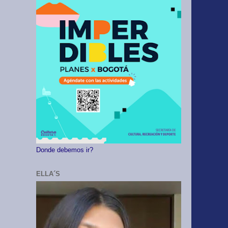
Donde debemos ir?
ELLA´S