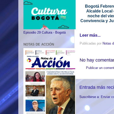
Bogotá Febrero
Alcalde Local 
noche del vier
Convivencia y Jus
Episodio 29 Cultura - Bogotá
Leer más...
Publicadas por
Notas d
NOTAS DE ACCIÓN
No hay comentar
Publicar un coment
Entrada más rec
Suscribirse a:
Enviar c