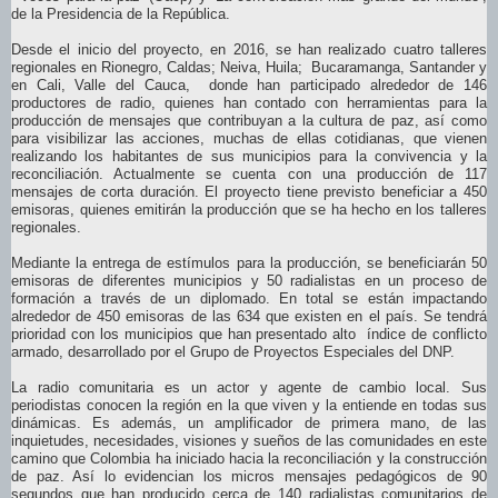
de la Presidencia de la República.
Desde el inicio del proyecto, en 2016, se han realizado cuatro talleres
regionales en Rionegro, Caldas; Neiva, Huila; Bucaramanga, Santander y
en Cali, Valle del Cauca, donde han participado alrededor de 146
productores de radio, quienes han contado con herramientas para la
producción de mensajes que contribuyan a la cultura de paz, así como
para visibilizar las acciones, muchas de ellas cotidianas, que vienen
realizando los habitantes de sus municipios para la convivencia y la
reconciliación. Actualmente se cuenta con una producción de 117
mensajes de corta duración. El proyecto tiene previsto beneficiar a 450
emisoras, quienes emitirán la producción que se ha hecho en los talleres
regionales.
Mediante la entrega de estímulos para la producción, se beneficiarán 50
emisoras de diferentes municipios y 50 radialistas en un proceso de
formación a través de un diplomado. En total se están impactando
alrededor de 450 emisoras de las 634 que existen en el país. Se tendrá
prioridad con los municipios que han presentado alto índice de conflicto
armado, desarrollado por el Grupo de Proyectos Especiales del DNP.
La radio comunitaria es un actor y agente de cambio local. Sus
periodistas conocen la región en la que viven y la entiende en todas sus
dinámicas. Es además, un amplificador de primera mano, de las
inquietudes, necesidades, visiones y sueños de las comunidades en este
camino que Colombia ha iniciado hacia la reconciliación y la construcción
de paz. Así lo evidencian los micros mensajes pedagógicos de 90
segundos que han producido cerca de 140 radialistas comunitarios de