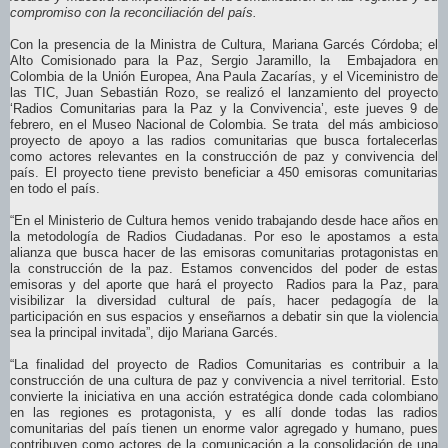
compromiso con la reconciliación del país.
Con la presencia de la Ministra de Cultura, Mariana Garcés Córdoba; el
Alto Comisionado para la Paz, Sergio Jaramillo, la Embajadora en
Colombia de la Unión Europea, Ana Paula Zacarías, y el Viceministro de
las TIC, Juan Sebastián Rozo, se realizó el lanzamiento del proyecto
‘Radios Comunitarias para la Paz y la Convivencia’, este jueves 9 de
febrero, en el Museo Nacional de Colombia. Se trata del más ambicioso
proyecto de apoyo a las radios comunitarias que busca fortalecerlas
como actores relevantes en la construcción de paz y convivencia del
país. El proyecto tiene previsto beneficiar a 450 emisoras comunitarias
en todo el país.
“En el Ministerio de Cultura hemos venido trabajando desde hace años en
la metodología de Radios Ciudadanas. Por eso le apostamos a esta
alianza que busca hacer de las emisoras comunitarias protagonistas en
la construcción de la paz. Estamos convencidos del poder de estas
emisoras y del aporte que hará el proyecto Radios para la Paz, para
visibilizar la diversidad cultural de país, hacer pedagogía de la
participación en sus espacios y enseñarnos a debatir sin que la violencia
sea la principal invitada”, dijo Mariana Garcés.
“La finalidad del proyecto de Radios Comunitarias es contribuir a la
construcción de una cultura de paz y convivencia a nivel territorial. Esto
convierte la iniciativa en una acción estratégica donde cada colombiano
en las regiones es protagonista, y es allí donde todas las radios
comunitarias del país tienen un enorme valor agregado y humano, pues
contribuyen como actores de la comunicación a la consolidación de una