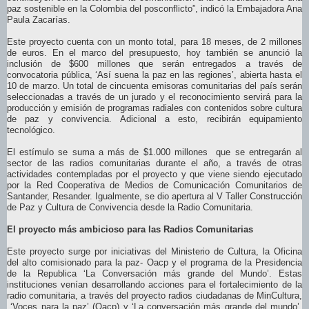
paz sostenible en la Colombia del posconflicto”, indicó la Embajadora Ana
Paula Zacarías.
Este proyecto cuenta con un monto total, para 18 meses, de 2 millones
de euros. En el marco del presupuesto, hoy también se anunció la
inclusión de $600 millones que serán entregados a través de
convocatoria pública, ‘Así suena la paz en las regiones’, abierta hasta el
10 de marzo. Un total de cincuenta emisoras comunitarias del país serán
seleccionadas a través de un jurado y el reconocimiento servirá para la
producción y emisión de programas radiales con contenidos sobre cultura
de paz y convivencia. Adicional a esto, recibirán equipamiento
tecnológico.
El estímulo se suma a más de $1.000 millones que se entregarán al
sector de las radios comunitarias durante el año, a través de otras
actividades contempladas por el proyecto y que viene siendo ejecutado
por la Red Cooperativa de Medios de Comunicación Comunitarios de
Santander, Resander. Igualmente, se dio apertura al V Taller Construcción
de Paz y Cultura de Convivencia desde la Radio Comunitaria.
El proyecto más ambicioso para las Radios Comunitarias
Este proyecto surge por iniciativas del Ministerio de Cultura, la Oficina
del alto comisionado para la paz- Oacp y el programa de la Presidencia
de la Republica ‘La Conversación más grande del Mundo’. Estas
instituciones venían desarrollando acciones para el fortalecimiento de la
radio comunitaria, a través del proyecto radios ciudadanas de MinCultura,
‘Voces para la paz’ (Oacp) y ‘La conversación más grande del mundo’,