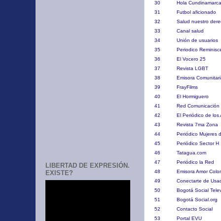
30 Hola Cundi
31 Futbol af
32 Salud nuest
33 Canal sa
34 Unión de u
35 Periodico Rem
36 El Vocer
37 Revista 
38 Emisora Comunitar
39 FrayFi
40 El Hormi
41 Red Comunicaci
42 El Periódico de
43 Revista 7m
44 Periódico Mujeres d
45 Periódico Sec
46 Tatagua.
47 Periódico 
LIBERTAD DE EXPRESIÓN.
48 Emisora Amor C
EXISTE?
49 Conectarte d
50 Bogotá Social 
51 Bogotá Soci
52 Contacto 
53 Portal 