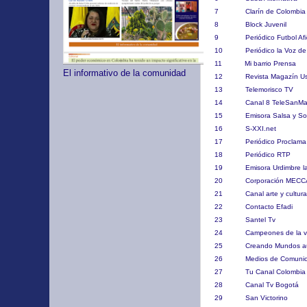
7 Clarín de Co
8 Block Ju
9 Periódico Fut
10 Periódico la Voz 
11 Mi barrio 
El informativo de la comunidad
12 Revista Maga
13 Telemorisc
14 Canal 8 Tel
15 Emisora Salsa y
16 S-XXI.n
17 Periódico Pr
18 Periódico
19 Emisora Urdimbre l
20 Corporaci
21 Canal arte 
22 Contacto
23 Santel
24 Campeones de
25 Creando Mundos 
26 Medios de Comun
27 Tu Canal C
28 Canal Tv 
29 San Vict