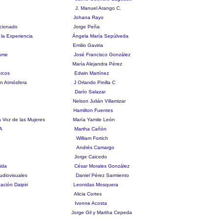
lombia J. Manuel Arango C.
venil Johana Rayo
bol Aficionado Jorge Peña
de la Experiencia Ángela María Sepúlveda
Prensa Emilio Gaviria
zín Usme José Francisco González
o TV María Alejandra Pérez
eSanMarcos Edwin Martínez
 Son Atmósfera J Orlando Pinilla C
et Darío Salazar
oclama Nelson Julián Villamizar
 RTP Hamilton Fuentes
a Voz de las Mujeres María Yamile León
ón MECCA Martha Cañón
y cultura William Fortich
 Efadi Andrés Camargo
 Tv Jorge Caicedo
 la vida César Morales González
audiovisuales Daniel Pérez Sarmiento
icación Daipiri Leonidas Mosquera
olombia Alicia Cortes
Bogotá Ivonne Acosta
orino Jorge Gil y M
artha Cepeda