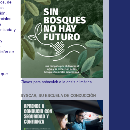
os, de
os
ión,
ciales.
n
anizada y
 y
e
ición de
s que
Claves para sobrevivir a la crisis climática
SYSCAR, SU ESCUELA DE CONDUCCIÓN