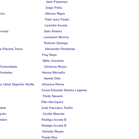
namarca Jairo Patarroyo
icionado Jorge Peña
ro derecho Alfonso Rippe
lud Fidel Juez Pardo
suarios Leandro Acosta
iniscencias Jairo Álvarez
o 25 Laureano Monroy
LGBT Roberto Quiroga
ia Planeta Tierra Alexander Piedrahita
lms Fray Rayo
guero Nidia Acevedo
ón Comunitaria Johanna Reyes
 los Animales Henrry Montaño
a Zona Harold Ortiz
e Usme Dejando Huella Johanna Rivera
tor H Cesar Eduardo Barrios Logreira
com Fredy Navarro
la Red Pilar Henríquez
olombia José Francisco Triviño
e Usaquén Cecilia Miranda
Televisión Rodrigo Acosta B
al.org Rodrigo Acosta B
Social Germán Reyes
EVU Paola Alza