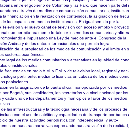
Habana entre el gobierno de Colombia y las Farc, que hacen parte del
ciudadana a través de medios de comunicación comunitarios, institucion
a la financiación en la realización de contenidos, la asignación de frec
a de los espacios en medios institucionales. En igual sentido por la
 Televisión y el nuevo canal de televisión con acceso amplio y proyect
onal que permita realmente fortalecer los medios comunitarios y alterna
omoviendo e impulsando una Ley de medios ante el Congreso de la
ión Andina y de los entes internacionales que permita lograr:
ción de la propiedad de los medios de comunicación y el límite en 
ros sectores económicos.
 legal de los medios comunitarios y alternativos en igualdad de cond
les e institucionales.
recuencias en radio A.M. y F.M. y de televisión local, regional y naci
ecnología pertinente, mediante licencias en cabeza de los medios comu
pos poblaciones.
n en la asignación de la pauta oficial monopolizada por los medios
o por Bogotá, sus localidades, las secretarías y a nivel nacional por los
os y cada uno de los departamentos y municipios a favor de los medios
ativos.
e las infraestructuras y la tecnología necesaria y de los procesos de
incluso con el uso de satélites y capacidades de transporte por banca
icio de nuestra actividad periodística con independencia, y auto-
remos en nuestras narrativas expresando nuestra visión de la realidad;