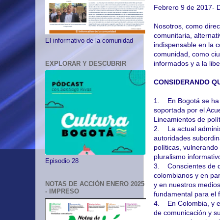
Febrero 9 de 2017- D
Nosotros, como direc
comunitaria, alterna
El informativo de la comunidad
indispensable en la 
comunidad, como ciud
informados y a la lib
EXPLORAR Y DESCUBRIR
CONSIDERANDO QU
1. En Bogotá se ha d
soportada por el Acu
Lineamientos de polít
2. La actual adminis
autoridades subordin
políticas, vulnerando
pluralismo informativ
Episodio 28
3. Conscientes de qu
colombianos y en par
NOTAS DE ACCIÓN ENERO 2025
y en nuestros medios
- IMPRESO
fundamental para el 
4. En Colombia, y e
de comunicación y su