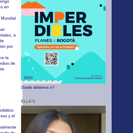
mingo
co en
 Mundial
vel
ntales, a
 de
ión por
re la
edios de
nte
Donde debemos ir?
ELLA´S
.
ediático
rsos y el
realmente
uerdo de