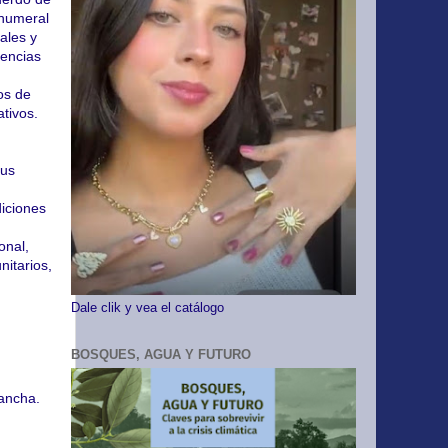
 numeral
ales y
uencias
os de
tivos.
sus
iciones
onal,
nitarios,
Dale clik y vea el catálogo
BOSQUES, AGUA Y FUTURO
 ancha.