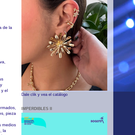
a de la
va,
us
 y
 y el
Dale clik y vea el catálogo
formados,
IMPERDIBLES II
es, pieza
s medios
, la