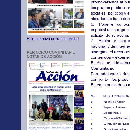
promoveremos aún más
los grupos poblaciona
sociales, políticos y
alejados de los este
6. Poner en conocimi
especial a los organi
solicitando su acompa
El informativo de la comunidad
7. Adelantar los proc
nacional y de integra
sinergias, el reconoc
PERIÓDICO COMUNITARIO
NOTAS DE ACCIÓN
contenidos y experie
En éste sentido cont
Comunitaria.
Para adelantar todos
compartan los prese
En constancia de lo a
No MEDIO COMUNITARIO
1 Notas de A
2 Tejiendo C
3 Desde Aba
4 Candelaria
5 El Aguijón del
6 Suba Altern