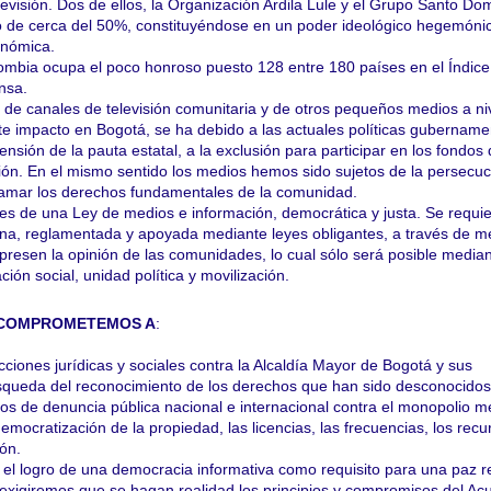
elevisión. Dos de ellos, la Organización Ardila Lule y el Grupo Santo Do
 de cerca del 50%, constituyéndose en un poder ideológico hegemóni
onómica.
mbia ocupa el poco honroso puesto 128 entre 180 países en el Índice
nsa.
de canales de televisión comunitaria y de otros pequeños medios a ni
te impacto en Bogotá, se ha debido a las actuales políticas gubername
pensión de la pauta estatal, a la exclusión para participar en los fondos
ón. En el mismo sentido los medios hemos sido sujetos de la persecuc
clamar los derechos fundamentales de la comunidad.
de una Ley de medios e información, democrática y justa. Se requie
ana, reglamentada y apoyada mediante leyes obligantes, a través de m
resen la opinión de las comunidades, lo cual sólo será posible media
ión social, unidad política y movilización.
 COMPROMETEMOS A
:
cciones jurídicas y sociales contra la Alcaldía Mayor de Bogotá y sus
squeda del reconocimiento de los derechos que han sido desconocidos
os de denuncia pública nacional e internacional contra el monopolio m
emocratización de la propiedad, las licencias, las frecuencias, los recu
ón.
el logro de una democracia informativa como requisito para una paz 
 exigiremos que se hagan realidad los principios y compromisos del Ac