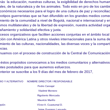
 la educación, nuestras culturas, la exigibilidad de derechos human
les, de la naturaleza y de los animales. Todo esto en pro de los cambi
 económicos necesarios para el logro de una cultura de paz y reconciliac
reotipos guerreristas que se han difundido en los grandes medios comer
ento de la comunidad a nivel de Bogotá, nacional e internacional y e
smos multilaterales y de la libertad de expresión, nuestra actividad org
ñamiento y solidaridad efectiva y justa.
esos organizativos que faciliten acciones conjuntas en el ámbito local
ción con América Latina y otros niveles internacionales para la suma d
imiento de las culturas, nacionalidades, las diversas voces y la compart
ncias.
inuamos con el proceso de construcción de la Central de Comunicación
 éstos propósitos convocamos a los medios comunitarios y alternativo
ntes postulados para que aunemos esfuerzos.
nterior se suscribe a los 9 días del mes de febrero de 2017,
 Y ALTERNATIVO NOMBRE DIRECTOR / RESPONSABLE
cción Pedro Carvajal
ultura Vladimir Montero
jo Rigoberto Moncada
TV.com Mauricio Mariño
 Escorpión Víctor A. Cuastumal D.
ativa Jaime Guerrero Laguado