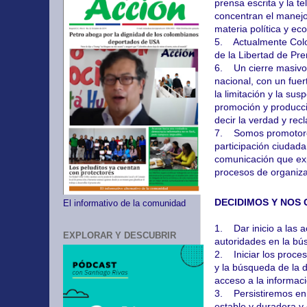
prensa escrita y la t
concentran el manejo
materia política y ec
5. Actualmente Colo
de la Libertad de Pre
6. Un cierre masivo 
nacional, con un fuer
la limitación y la sus
promoción y producci
decir la verdad y re
7. Somos promotores 
participación ciudad
comunicación que exp
procesos de organizac
DECIDIMOS Y NOS
El informativo de la comunidad
1. Dar inicio a las a
EXPLORAR Y DESCUBRIR
autoridades en la bú
2. Iniciar los proces
y la búsqueda de la d
acceso a la informaci
3. Persistiremos en 
estable y duradera y