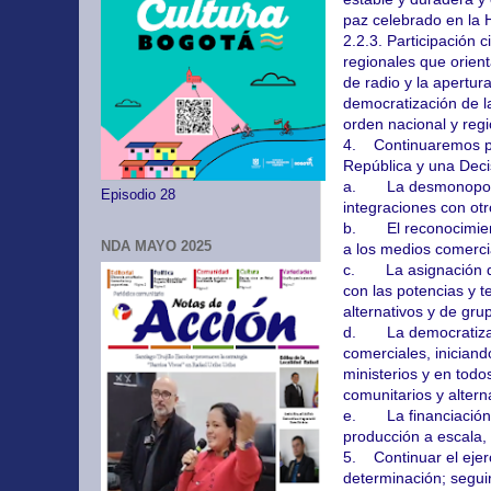
paz celebrado en la 
2.2.3. Participación 
regionales que orient
de radio y la apertur
democratización de la
orden nacional y regi
4. Continuaremos pr
República y una Decis
a. La desmonopoliza
Episodio 28
integraciones con ot
b. El reconocimiento
NDA MAYO 2025
a los medios comercia
c. La asignación de f
con las potencias y t
alternativos y de gru
d. La democratizació
comerciales, iniciand
ministerios y en tod
comunitarios y altern
e. La financiación d
producción a escala, 
5. Continuar el ejerc
determinación; segui