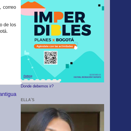
, correo
o de los
otá.
Donde debemos ir?
antigua
ELLA´S