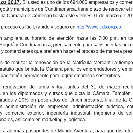
zo 2017.
Si usted es uno de los 694.000 empresarios y comer
gotá y municipios de Cundinamarca, tiene plazo de renovar el r
e la Cámara de Comercio hasta este viernes 31 de marzo de 20
 proceso es fácil, rápido y seguro en
http://www.ccb.org.co
.
n ampliará su horario de atención hasta las 7:00 p.m. en t
 Bogotá y Cundinamarca, precisamente para satisfacer las nec
 y comerciantes que prefieran hacer el proceso de manera pres
os de realizar la renovación de la Matrícula Mercantil a tiempo
atuito que brinda la Cámara para los emprendedores y empr
pacitación permanente para lograr empresas sostenibles.
 renovación de forma virtual antes del 31 de marzo recib
 en los diplomados y cursos que dicta la Cámara. También
rados y 20% en posgrados de Uniempresarial, filial de la 
n administración de empresas, administración turística, co
y comercio exterior, ingeniería industrial, ingeniería de so
nales, así como en marketing y logística.
rá además pasaportes de Mundo Aventura, para que disfrute