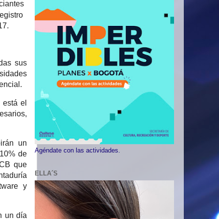
ciantes
egistro
17.
odas sus
esidades
encial.
 está el
esarios,
irán un
Agéndate con las actividades.
 10% de
CCB que
ELLA´S
ntaduría
ftware y
n un día