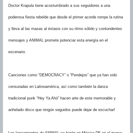
Doctor Krapula tiene acostumbrado a sus seguidores a una
poderosa fiesta rebelde que desde el primer acorde rompe la rutina
y lleva al las masas al éxtasis con su ritmo sólido y contundentes
mensajes y ANIMAL promete potenciar esta energía en el
escenario.
Canciones como “DEMOCRACY” o “Pendejos” que ya han sido
censuradas en Latinoamérica, así como también la danza
tradicional punk “Hey Ya Ahó” hacen arte de este memorable y
anhelado disco que ningún seguidos puede dejar de escuchar!
Los lanzamientos de ANIMAL se harán en México DF en el marco