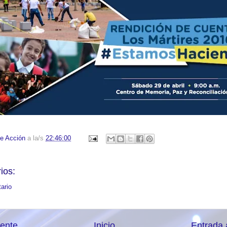
e Acción
a la/s
22:46:00
ios:
ario
iente
Inicio
Entrada 