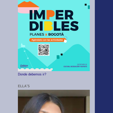
Donde debemos ir?
ELLA´S