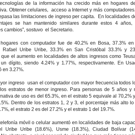
tecnologías de la información ha crecido más en hogares d
iva. Obtener celulares, acceso a Internet y más computadores
epasa las limitaciones de ingreso per capita. En localidades 
entajes se han mantenido similares durante estos 4 años,
 cambios”, sostuvo el Secretario.
e hogares con computador fue de 40.2% en Bosa, 37.3% en
n Rafael Uribe Uribe, 33.3% en San Cristóbal 33.3% y 2
 que el aumento en localidades de altos ingresos como Teusa
 un dígito, siendo 4.24% y 1.77%, respectivamente. En Usa
ó en 3.27%.
ayor ingreso usan el computador con mayor frecuencia todos l
os estratos de menor ingreso. Para personas de 5 años y 
ernativa de uso es del 65.3%, en el estrato 5 equivale al 70,2% y
.5%. Dentro de los estratos 1, 2 y 3, el porcentaje más alto lo 
.7%, el estrato 2 es del 27.2% y el estrato 1 del 19.7%.
telefonía móvil o celular aumentó en localidades de baja capa
 Uribe Uribe (18.6%), Usme (18.3%), Ciudad Bolívar (1