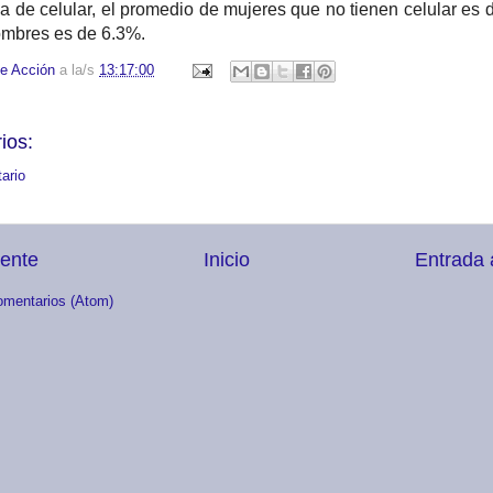
ia de celular, el promedio de mujeres que no tienen celular es 
ombres es de 6.3%.
e Acción
a la/s
13:17:00
ios:
ario
iente
Inicio
Entrada 
omentarios (Atom)