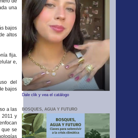
úmero de
cada una
más bajos
de altos
ía fija.
lular e,
uso del
de bajos
Dale clik y vea el catálogo
so a las
BOSQUES, AGUA Y FUTURO
e 2011 y
 enfocan
n que se
nologías