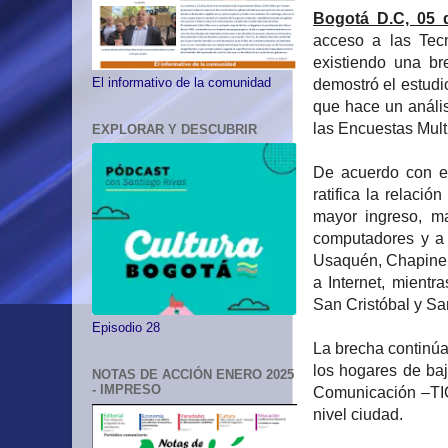
Bogotá D.C, 05 
acceso a las Tec
existiendo una br
El informativo de la comunidad
demostró el estudio
que hace un anális
las Encuestas Mult
EXPLORAR Y DESCUBRIR
De acuerdo con el
ratifica la relació
mayor ingreso, ma
computadores y a 
Usaquén, Chapiner
a Internet, mient
San Cristóbal y Sa
Episodio 28
La brecha continúa
los hogares de ba
NOTAS DE ACCIÓN ENERO 2025
- IMPRESO
Comunicación –TIC-
nivel ciudad.