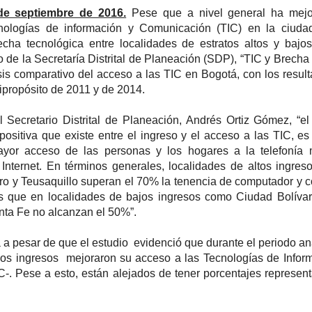
de septiembre de 2016.
Pese que a nivel general ha mejo
nologías de información y Comunicación (TIC) en la ciudad
echa tecnológica entre localidades de estratos altos y bajos
 de la Secretaría Distrital de Planeación (SDP), “TIC y Brecha D
is comparativo del acceso a las TIC en Bogotá, con los resul
ipropósito de 2011 y de 2014.
 Secretario Distrital de Planeación, Andrés Ortiz Gómez, “el
n positiva que existe entre el ingreso y el acceso a las TIC, es 
yor acceso de las personas y los hogares a la telefonía m
Internet. En términos generales, localidades de altos ingre
o y Teusaquillo superan el 70% la tenencia de computador y 
ras que en localidades de bajos ingresos como Ciudad Bolíva
nta Fe no alcanzan el 50%”.
 a pesar de que el estudio evidenció que durante el periodo an
jos ingresos mejoraron su acceso a las Tecnologías de Infor
. Pese a esto, están alejados de tener porcentajes represent