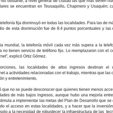
. No obstante, a nivel general de ciudad las que más tienen n
lares se encuentran en Teusaquillo, Chapinero y Usaquén; 
a telefonía fija disminuyó en todas las localidades. Para las de 
io de esta disminución fue de 8.4 puntos porcentuales y las 
a mundial, la telefonía móvil cada vez más supera a la telefon
no tienen servicio de teléfono fijo. Lo reemplazaron con el ce
ernet”, explicó Ortiz Gómez.
rciones, las localidades de altos ingresos destinan el 
et a actividades relacionadas con el trabajo, mientras que las 
ón y entretenimiento.
icó que no se puede desconocer que quienes tienen menos acce
idades de más bajos ingresos, aunque hubo una mejoría entr
stimula a implementar las metas del Plan de Desarrollo que se
do el acceso en estas localidades, y a hacer que la inversió
olo a la necesidad de robustecer la infraestructura de las tec