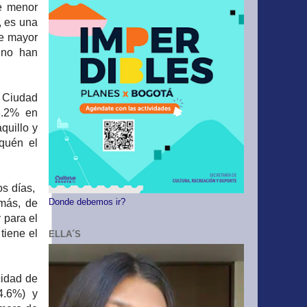
e menor
, es una
de mayor
 no han
 Ciudad
3.2% en
quillo y
quén el
os días,
más, de
Donde debemos ir?
 para el
tiene el
ELLA´S
cidad de
4.6%) y