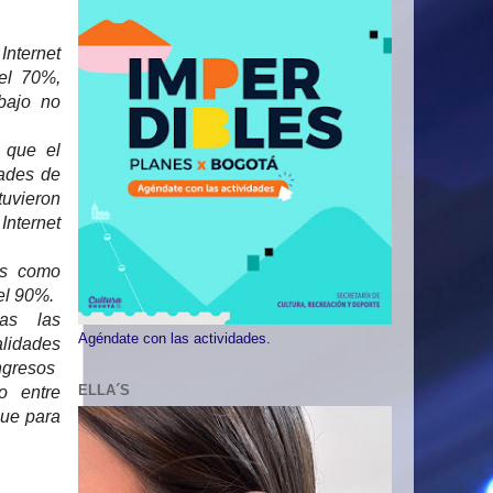
Internet
 el 70%,
bajo no
 que el
ades de
uvieron
Internet
es como
el 90%.
das las
Agéndate con las actividades.
alidades
ingresos
ELLA´S
o entre
que para