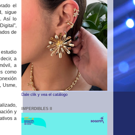
rado el
, sigue
. Así lo
igital”,
tados de
 estudio
decir, a
óvil, a
sos como
conexión
r, Usme,
Dale clik y vea el catálogo
alizado,
IMPERDIBLES II
mación y
ativos a