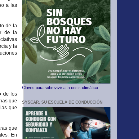
so a las
to de la
ir de la
ciativas
cia y la
tuciones
Claves para sobrevivir a la crisis climática
o de los
onas que
SYSCAR, SU ESCUELA DE CONDUCCIÓN
 las que
tras que
ales. En