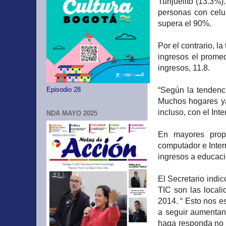
Tunjuelito (13.3%)
personas con celu
supera el 90%.
Por el contrario, l
ingresos el promed
ingresos, 11.8.
“Según la tendenci
Episodio 28
Muchos hogares ya 
incluso, con el Int
NDA MAYO 2025
En mayores propo
computador e Intern
ingresos a educaci
El Secretario ind
TIC son las local
2014. “ Esto nos e
a seguir aumentan
haga responda no s