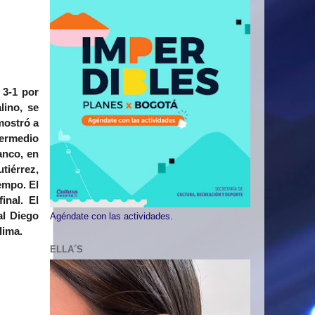
 3-1 por
lino, se
mostró a
termedio
anco, en
tiérrez,
empo. El
inal. El
al Diego
Agéndate con las actividades.
lima.
ELLA´S