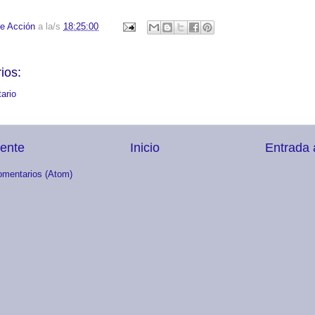
e Acción
a la/s
18:25:00
ios:
ario
iente
Inicio
Entrada 
omentarios (Atom)