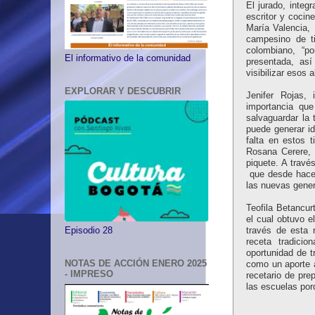
El jurado, integ
escritor y cocin
María Valencia, 
campesino de t
colombiano, “po
El informativo de la comunidad
presentada, as
visibilizar esos
EXPLORAR Y DESCUBRIR
Jenifer Rojas,
importancia que
salvaguardar la 
puede generar i
falta en estos 
Rosana Cerere, l
piquete. A travé
que desde hace
las nuevas gener
Teofila Betancur
el cual obtuvo e
través de esta 
Episodio 28
receta tradicio
oportunidad de t
NOTAS DE ACCIÓN ENERO 2025
como un aporte a
- IMPRESO
recetario de pre
las escuelas por