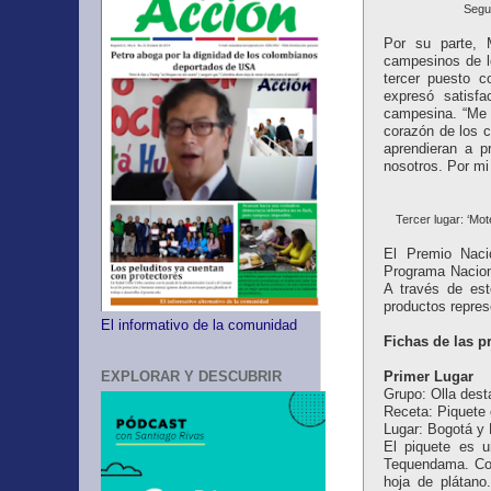
Segun
Por su parte, 
campesinos de l
tercer puesto 
expresó satisfa
campesina. “Me s
corazón de los c
aprendieran a p
nosotros. Por mi
Tercer lugar: ‘Mo
El Premio Naci
Programa Naciona
A través de est
productos represe
El informativo de la comunidad
Fichas de las p
EXPLORAR Y DESCUBRIR
Primer Lugar
Grupo: Olla des
Receta: Piquete 
Lugar: Bogotá y 
El piquete es u
Tequendama. Con
hoja de plátan