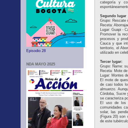
categoría y c
espontáneamente
Segundo lugar
Grupo: Rescate d
Receta: Aborraj
Lugar: Guapi - 
Promover la rec
procesos y prod
Cauca y que int
territorio, el A
Episodio 28
utilizado en cel
Tercer lugar:
NDA MAYO 2025
Grupo: Ñame: su
Receta: Mote de
Lugar: Montes de
El mote de ques
de casi todos lo
almuerzo. Aunqu
Córdoba, Sucre y
se caracteriza po
El uso de los 
comunidades cam
solar, las pend
(Figura 20) son 
de este tubérculo