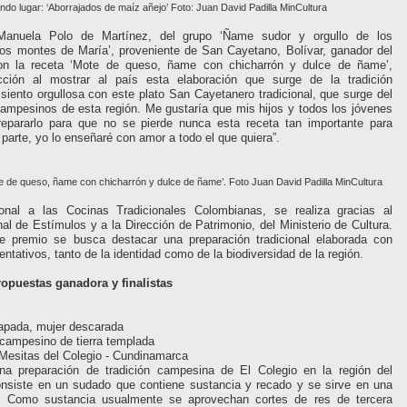
do lugar: ‘Aborrajados de maíz añejo’ Foto: Juan David Padilla MinCultura
Manuela Polo de Martínez, del grupo ‘Ñame sudor y orgullo de los
os montes de María’, proveniente de San Cayetano, Bolívar, ganador del
con la receta ‘Mote de queso, ñame con chicharrón y dulce de ñame’,
cción al mostrar al país esta elaboración que surge de la tradición
iento orgullosa con este plato San Cayetanero tradicional, que surge del
ampesinos de esta región. Me gustaría que mis hijos y todos los jóvenes
repararlo para que no se pierde nunca esta receta tan importante para
 parte, yo lo enseñaré con amor a todo el que quiera”.
te de queso, ñame con chicharrón y dulce de ñame’. Foto Juan David Padilla MinCultura
onal a las Cocinas Tradicionales Colombianas, se realiza gracias al
l de Estímulos y a la Dirección de Patrimonio, del Ministerio de Cultura.
e premio se busca destacar una preparación tradicional elaborada con
ntativos, tanto de la identidad como de la biodiversidad de la región.
ropuestas ganadora y finalistas
tapada, mujer descarada
campesino de tierra templada
Mesitas del Colegio - Cundinamarca
na preparación de tradición campesina de El Colegio en la región del
siste en un sudado que contiene sustancia y recado y se sirve en una
o. Como sustancia usualmente se aprovechan cortes de res de tercera