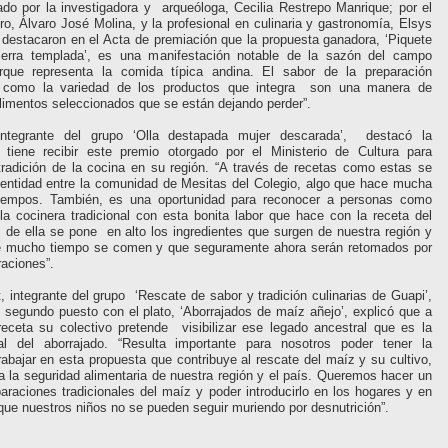
rado por la investigadora y arqueóloga, Cecilia Restrepo Manrique; por el
ero, Álvaro José Molina, y la profesional en culinaria y gastronomía, Elsys
destacaron en el Acta de premiación que la propuesta ganadora, ‘Piquete
ierra templada’, es una manifestación notable de la sazón del campo
rque representa la comida típica andina. El sabor de la preparación
í como la variedad de los productos que integra son una manera de
 alimentos seleccionados que se están dejando perder”.
 integrante del grupo ‘Olla destapada mujer descarada’, destacó la
 tiene recibir este premio otorgado por el Ministerio de Cultura para
tradición de la cocina en su región. “A través de recetas como estas se
dentidad entre la comunidad de Mesitas del Colegio, algo que hace mucha
tiempos. También, es una oportunidad para reconocer a personas como
a cocinera tradicional con esta bonita labor que hace con la receta del
s de ella se pone en alto los ingredientes que surgen de nuestra región y
 mucho tiempo se comen y que seguramente ahora serán retomados por
aciones”.
t, integrante del grupo ‘Rescate de sabor y tradición culinarias de Guapi’,
l segundo puesto con el plato, ‘Aborrajados de maíz añejo’, explicó que a
receta su colectivo pretende visibilizar ese legado ancestral que es la
nal del aborrajado. “Resulta importante para nosotros poder tener la
rabajar en esta propuesta que contribuye al rescate del maíz y su cultivo,
 la seguridad alimentaria de nuestra región y el país. Queremos hacer un
paraciones tradicionales del maíz y poder introducirlo en los hogares y en
que nuestros niños no se pueden seguir muriendo por desnutrición”.