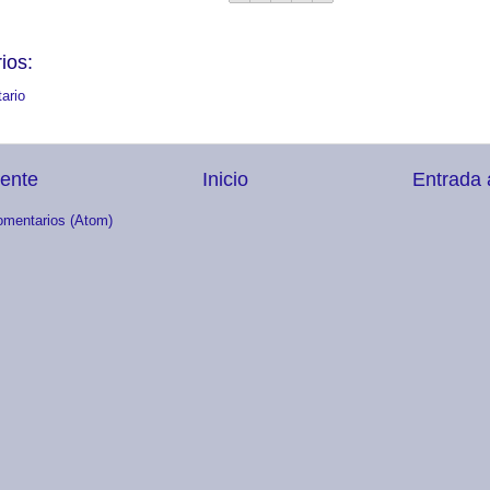
ios:
ario
iente
Inicio
Entrada 
omentarios (Atom)