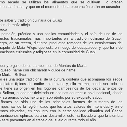
omo recado se utilizan los alimentos que se cultivan o crecen
 en las fincas y que en el momento de la preparación están en cosecha.
e saber y tradición culinaria de Guapi
ados de maíz añejo
Cauca
uperación, práctica y uso por las comunidades y el país de uno de los
uctos tradicionales más importantes en la tradición culinaria de Guapi,
egra, en su receta, distintos productos tomados de los ecosistemas del
borrajado de Maíz Añejo, que está en riesgo de desaparecer y que ha sido
ebraciones culturales y religiosas en la comunidad de Guapi.
dor y orgullo de los campesinos de Montes de María
 queso, ñame con chicharrón y dulce de ñame
 María - Bolívar
o es una sopa tradicional de la cultura costeña que acompaña los secos
s platos típicos del caribe colombiano y, ella misma, puede ser todo un
e tiene su origen en los fogones campesinos de los departamentos de
 Bolívar, puede ser deleitado en cocinas gourmet a nivel nacional, donde
r su aroma, color, textura y, sobretodo, por su exquisito sabor.
ñames ha sido una de las principales fuentes de sustento de las
pesinas de la región, dado que los altos valores de intensidad y brillo
ientes elevadas, en conjunto con la estacionalidad climática del Caribe
condiciones óptimas para su desarrollo; esto ha llevado a que la siembra
 esté presentes en el trabajo del suelo durante todo el año.