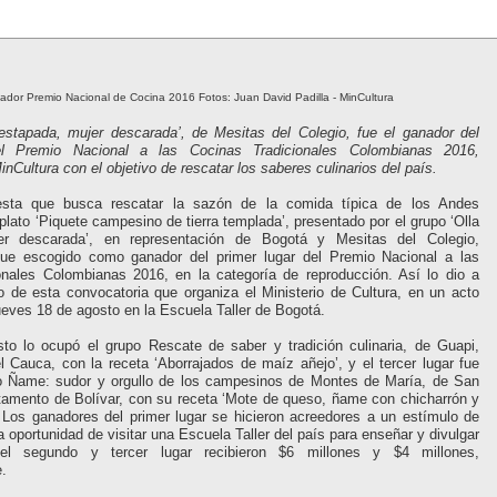
dor Premio Nacional de Cocina 2016 Fotos: Juan David Padilla - MinCultura
destapada, mujer descarada’, de Mesitas del Colegio, fue el ganador del
el Premio Nacional a las Cocinas Tradicionales Colombianas 2016,
nCultura con el objetivo de rescatar los saberes culinarios del país.
sta que busca rescatar la sazón de la comida típica de los Andes
plato ‘Piquete campesino de tierra templada’, presentado por el grupo ‘Olla
er descarada’, en representación de Bogotá y Mesitas del Colegio,
ue escogido como ganador del primer lugar del Premio Nacional a las
onales Colombianas 2016, en la categoría de reproducción. Así lo dio a
o de esta convocatoria que organiza el Ministerio de Cultura, en un acto
ueves 18 de agosto en la Escuela Taller de Bogotá.
to lo ocupó el grupo Rescate de saber y tradición culinaria, de Guapi,
 Cauca, con la receta ‘Aborrajados de maíz añejo’, y el tercer lugar fue
vo Ñame: sudor y orgullo de los campesinos de Montes de María, de San
tamento de Bolívar, con su receta ‘Mote de queso, ñame con chicharrón y
 Los ganadores del primer lugar se hicieron acreedores a un estímulo de
 oportunidad de visitar una Escuela Taller del país para enseñar y divulgar
el segundo y tercer lugar recibieron $6 millones y $4 millones,
.