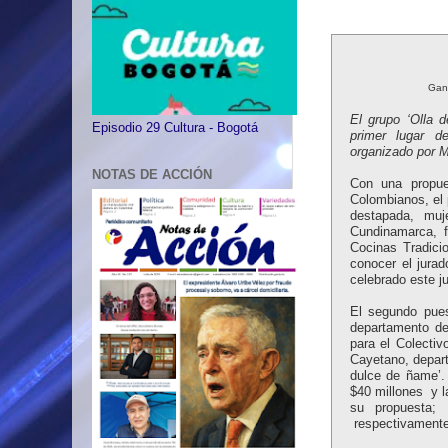
Gana
El grupo ‘Olla 
Episodio 29 Cultura - Bogotá
primer lugar d
organizado por Mi
NOTAS DE ACCIÓN
Con una propue
Colombianos, el 
destapada, muj
Cundinamarca, f
Cocinas Tradici
conocer el jurad
celebrado este j
El segundo pues
departamento del
para el Colecti
Cayetano, depar
dulce de ñame’.
$40 millones y la
su propuesta; 
respectivamente