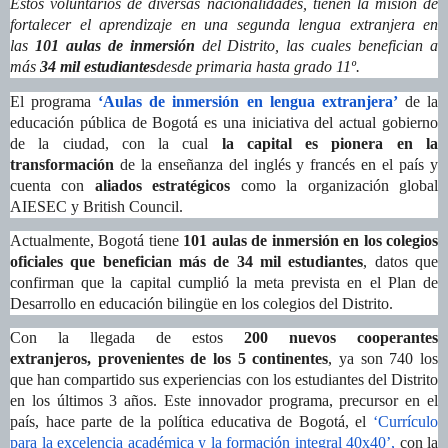
Estos voluntarios de diversas nacionalidades, tienen la misión de
fortalecer el aprendizaje en una segunda lengua extranjera en
las
101 aulas de inmersión
del Distrito, las cuales benefician a
más
34 mil estudiantes
desde primaria hasta grado 11º.
El programa
‘Aulas de inmersión en lengua extranjera’
de la
educación pública de Bogotá es una iniciativa del actual gobierno
de la ciudad,
con la cual
la capital es pionera en la
transformación
de la enseñanza del inglés y francés en el país y
cuenta con
aliados estratégicos
como
la organización global
AIESEC y British Council.
Actualmente, Bogotá tiene
101 aulas de inmersión en los colegios
oficiales que benefician más de 34 mil estudiantes
, datos que
confirman que la capital cumplió la meta prevista en el Plan de
Desarrollo en educación bilingüe en los colegios del Distrito.
Con la llegada de estos
200 nuevos cooperantes
extranjeros,
provenientes de los 5 continentes
, ya son 740 los
que han compartido sus experiencias con los estudiantes del Distrito
en los últimos 3 años. Este innovador programa, precursor en el
país, hace parte de la política educativa de Bogotá, el
‘Currículo
para la excelencia académica y la formación integral 40x40’,
con la