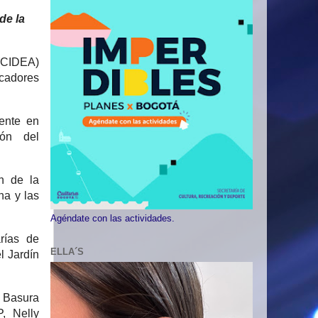
de la
(CIDEA)
cadores
.
mente en
ión del
n de la
na y las
Agéndate con las actividades.
rías de
ELLA´S
l Jardín
a Basura
, Nelly