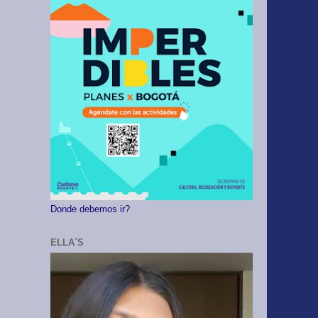
Donde debemos ir?
ELLA´S