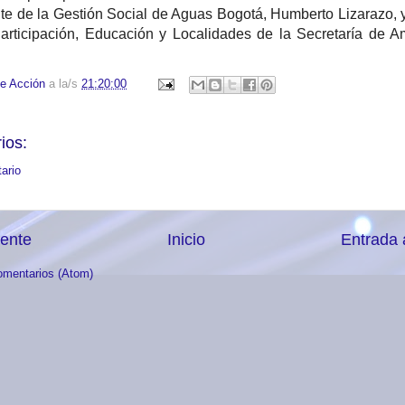
te de la Gestión Social de Aguas Bogotá, Humberto Lizarazo, y
Participación, Educación y Localidades de la Secretaría de A
.
e Acción
a la/s
21:20:00
ios:
ario
iente
Inicio
Entrada 
omentarios (Atom)