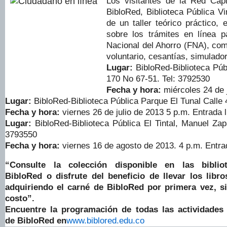
Los visitantes de la Red Capi
BibloRed, Biblioteca Pública Vir
de un taller teórico práctico,
sobre los trámites en línea 
Nacional del Ahorro (FNA), com
voluntario, cesantías, simulador
Lugar:
BibloRed-Biblioteca Púb
170 No 67-51. Tel: 3792530
Fecha y hora:
miércoles 24 de j
Lugar:
BibloRed-Biblioteca Pública Parque El Tunal Calle
Fecha y hora:
viernes 26 de julio de 2013 5 p.m. Entrada l
Lugar:
BibloRed-Biblioteca Pública El Tintal, Manuel Za
3793550
Fecha y hora:
viernes 16 de agosto de 2013. 4 p.m.
Entra
“Consulte la colección disponible en las biblio
BibloRed o disfrute del beneficio de llevar los libro
adquiriendo el carné de BibloRed por primera vez, s
costo”.
Encuentre la programación de todas las actividades 
de BibloRed en
www.biblored.edu.co