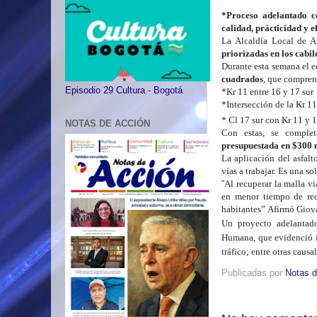
*
P
roceso
adelantado c
calidad,
práctic
idad
y
e
La Alc
a
ldía
L
ocal de A
priorizadas en los cabi
Durante esta semana el e
cuadrados
, que compren
Episodio 29 Cultura - Bogotá
*Kr 11 entre 16 y 17 sur
*Intersección de la Kr 11
* Cl 17 sur con Kr 11 y 
NOTAS DE ACCIÓN
Con
estas,
se complet
p
resupuestada
en $300 
La aplicación del asfalt
vías
a
trabajar.
Es
una so
“
Al recuperar la malla v
en
menor tiempo de reco
habitantes”
Afirmó Giova
Un proyecto adelantado
Humana,
que evidenció
tráfico; entre otras causal
Publicadas por
Notas d