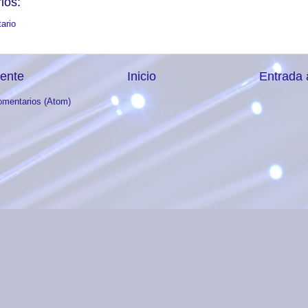
ios:
ario
iente
Inicio
Entrada 
omentarios (Atom)