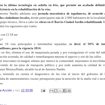
on
la última tecnología
en
asfalto en frio, que permite un acabado definit
ficien
cia
e
n
la re
habilitación
de la vías
.
ntonio Nariño adelanta una
jornada maratónica de tapahuecos, de acuerdo a
ldos
ciudadanos locales,
donde participaron más de 2.000 habitantes de la localidad
quipo técnico, lleva a cabo las
obras en el Barrio Ciudad Jardín
rehabilitando
1
den los
siguientes ejes viales:
 con Cl 18 sur
a
11
an 16 vías principales e intermedias
reparadas
;
es decir el 50% de int
millones,
para la vigencia
2014.
o en frío, elimina el uso de maquinaria pesada y por consiguiente el corte del trá
lución acertada,
de calidad
e inmediata
para mejorar el aspecto y uso de las calles.
ial
renovamos la imagen urbana que merece la comunidad, mejora
mos
la movilidad
rrido de las r
u
tas de transporte público
y por ende
aumenta
la calidad de v
nni MonroyPardo, alcalde local de Antonio Nariño.
, teniendo en cuenta el diagnostico de las vías al inicio del gobierno de
falta de mantenimiento, escaso presupuesto para la atención de la malla v
i
al
e
inc
es.
e Acción
a la/s
12:33:00