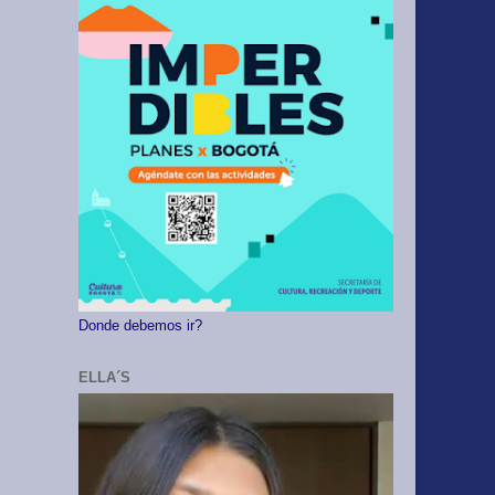
Donde debemos ir?
ELLA´S