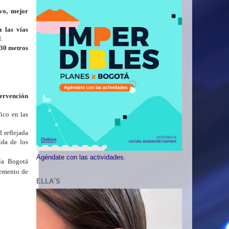
ivo, mejor
 las vías
.
30 metros
ervención
fico en las
 reflejada
ida de l
os
Agéndate con las actividades.
 la Bogotá
remento de
ELLA´S