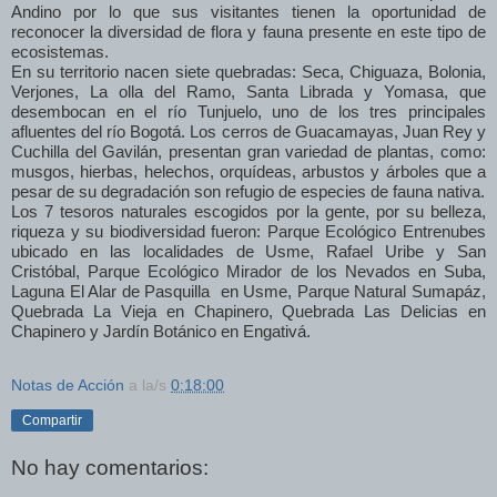
Andino por lo que sus visitantes tienen la oportunidad de
reconocer la diversidad de flora y fauna presente en este tipo de
ecosistemas.
En su territorio nacen siete quebradas: Seca, Chiguaza, Bolonia,
Verjones, La olla del Ramo, Santa Librada y Yomasa, que
desembocan en el río Tunjuelo, uno de los tres principales
afluentes del río Bogotá. Los cerros de Guacamayas, Juan Rey y
Cuchilla del Gavilán, presentan gran variedad de plantas, como:
musgos, hierbas, helechos, orquídeas, arbustos y árboles que a
pesar de su degradación son refugio de especies de fauna nativa.
Los 7 tesoros naturales escogidos por la gente, por su belleza,
riqueza y su biodiversidad fueron: Parque Ecológico Entrenubes
ubicado en las localidades de Usme, Rafael Uribe y San
Cristóbal, Parque Ecológico Mirador de los Nevados en Suba,
Laguna El Alar de Pasquilla en Usme, Parque Natural Sumapáz,
Quebrada La Vieja en Chapinero, Quebrada Las Delicias en
Chapinero y Jardín Botánico en Engativá.
Notas de Acción
a la/s
0:18:00
Compartir
No hay comentarios: