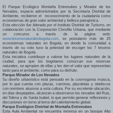
E
l Parque Ecológico Montaña Entrenubes y Mirador de los
Nevados
, espacio administrados por l
a Secretaría Distrital de
Ambiente
,
recibieron el
reconocimiento
de la ciudadanía
como
ecosistemas
de
gran valor ambiental y belleza paisajística.
Esta elección
fue liderada por
el Instituto Distrital de Turismo, en
colaboración con la Corporación Clorofila Urbana, que mediante
un concurso a través de la página web:
www.tesorosnaturalesbogota.com
, se postularon más de 25
ecosistemas naturales en Bogotá, en donde la comunidad a
través de su voto tuvo la potestad de escoger los 7 tesoros
naturales de Bogotá.
Esta iniciativa contribuye a valorar los lugares naturales de la
ciudad, para que los bogotanos conozcan sus reservas
naturales, se apropien de ellas y les den el valor que representan
tanto para el ambiente, como para su disfrute.
Parque Mirador de Los Nevados
Su diseño urbanístico está pensado en la cosmogonía muisca,
por lo que cuenta con plazas, caminos, plazoletas y obeliscos
con nombres alusivos a esta cultura. Por su excelente ubicación,
en días despejados, alcanzan a observarse los nevados del Ruiz,
del Tolima y de Santa Isabel, lo que permite generar reflexiones y
discusiones en torno al tema del calentamiento global.
Parque Ecológico Distrital de Montaña Entrenubes
Esta Aula Ambiental se encuentra inmersa en un bosque Alto