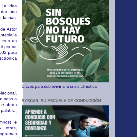
 La idea
 dar una
 latinas.
 de Astor
ntaolalla
, crea un
el primer
2002 para
ectrónica
Claves para sobrevivir a la crisis climática
acional,
de paso a
SYSCAR, SU ESCUELA DE CONDUCCIÓN
 le abran
 palabra,
mnos) le
y Letras,
programas