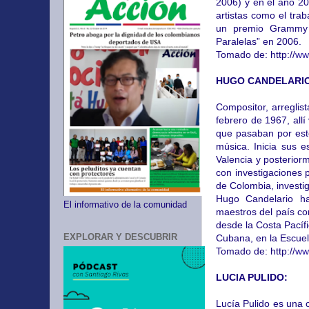
2006) y en el año 20
artistas como el tra
un premio Grammy L
Paralelas” en 2006.
Tomado de: http://
ww
HUGO CANDELARIO
Compositor, arreglis
febrero de 1967, allí
que pasaban por este
música. Inicia sus e
Valencia y posterior
con investigaciones pa
de Colombia, investig
Hugo Candelario ha
El informativo de la comunidad
maestros del país com
desde la Costa Pacíf
EXPLORAR Y DESCUBRIR
Cubana, en la Escuel
Tomado de: http://
ww
LUCIA PULIDO:
Lucía Pulido es una 