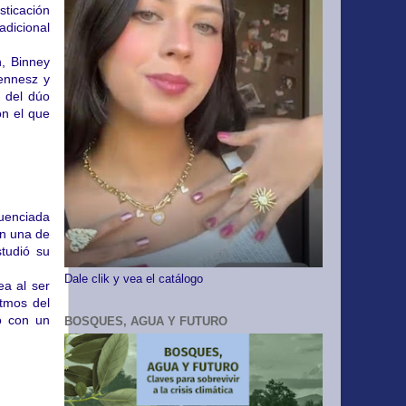
sticación
dicional
n, Binney
Fennesz y
e del dúo
on el que
luenciada
en una de
tudió su
Dale clik y vea el catálogo
a al ser
itmos del
o con un
BOSQUES, AGUA Y FUTURO