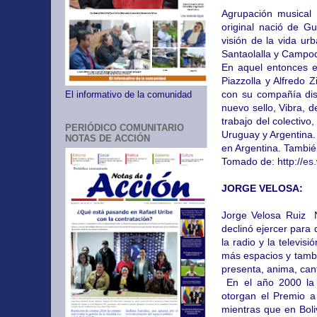
Agrupación musical 
original nació de G
visión de la vida urb
Santaolalla y Campod
En aquel entonces e
Piazzolla y Alfredo Z
con su compañía disc
El informativo de la comunidad
nuevo sello, Vibra, d
trabajo del colectiv
PERIÓDICO COMUNITARIO
Uruguay y Argentina.
NOTAS DE ACCIÓN
en Argentina. Tambi
Tomado de: http://
es.
JORGE VELOSA:
Jorge Velosa Ruiz N
declinó ejercer para 
la radio y la televis
más espacios y tambi
presenta, anima, cant
En el año 2000 la 
otorgan el Premio a 
mientras que en Boli