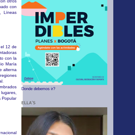
con otros
onado con
, Líneas
 el 12 de
antadoras
to con la
nio María
e alterna
 regiones
l.
ombrados
Donde debemos ir?
 lugares,
a Popular
ELLA´S
rnacional