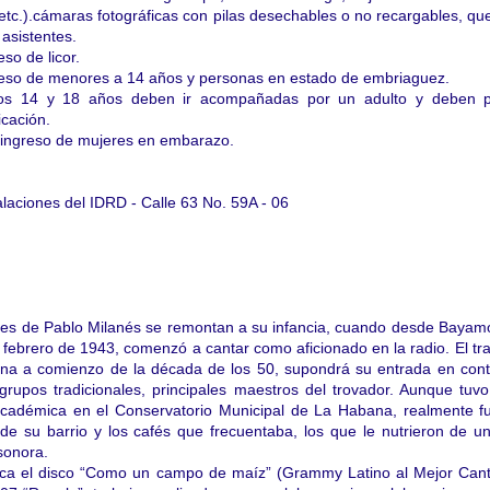
, etc.).cámaras fotográficas con pilas desechables o no recargables, q
 asistentes.
so de licor.
reso de menores a 14 años y personas en estado de embriaguez.
los 14 y 18 años deben ir acompañadas por un adulto y deben p
icación.
 ingreso de mujeres en embarazo.
talaciones del IDRD - Calle 63 No. 59A - 06
les de Pablo Milanés se remontan a su infancia, cuando desde Bayam
 febrero de 1943, comenzó a cantar como aficionado en la radio. El tr
ana a comienzo de la década de los 50, supondrá su entrada en con
 grupos tradicionales, principales maestros del trovador. Aunque tuv
cadémica en el Conservatorio Municipal de La Habana, realmente fu
 de su barrio y los cafés que frecuentaba, los que le nutrieron de 
sonora.
ica el disco “Como un campo de maíz” (Grammy Latino al Mejor Cant