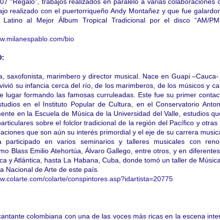
07 “Regalo”, trabajos realizados en paralelo a varias colaboraciones 
bajo realizado con el puertorriqueño Andy Montañez y que fue galard
atino al Mejor Álbum Tropical Tradicional por el disco “AM/PM
w.milanespablo.com/
bio
:
ta, saxofonista, marimbero y director musical. Nace en Guapi –Cauca-
 vivió su infancia cerca del río, de los marimberos, de los músicos y c
 lugar formando las famosas curruleadas. Este fue su primer contac
studios en el Instituto Popular de Cultura, en el Conservatorio Anto
mente en la Escuela de Música de la Universidad del Valle, estudios qu
rticulares sobre el folclor tradicional de la región del Pacífico y otras
aciones que son aún su interés primordial y el eje de su carrera musica
 participado en varios seminarios y talleres musicales con ren
o Blass Emilio Atehortúa, Álvaro Gallego, entre otros, y en diferentes
ica y Atlántica, hasta La Habana, Cuba, donde tomó un taller de Músic
a Nacional de Arte de este país.
w.colarte.com/
colarte/conspintores.asp?
idartista=20775
cantante colombiana con una de las voces más ricas en la escena inte