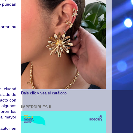
ue puedan
ortar su
o, ciudad
Dale clik y vea el catálogo
aslado de
tacto con
o algunos
IMPERDIBLES II
eron los
una mayor
autor en