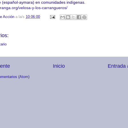
üe (español-aymara) en comunidades indígenas.
ranga.org/velosa-y-
los-carrangueros/
e Acción
a la/s
10:06:00
ios:
ario
iente
Inicio
Entrada 
omentarios (Atom)