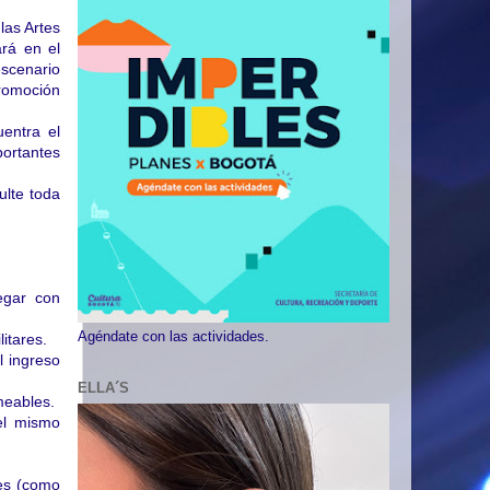
las Artes
ará en el
escenario
promoción
entra el
ortantes
ulte toda
egar con
Agéndate con las actividades.
itares.
l ingreso
ELLA´S
meables.
del mismo
tes (como