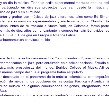
y en día la música. Tiene un estilo experimental marcado por una sofi
a participado en diversos proyectos, que van desde la música tra
ica de jazz y en el mundo.
cantar y grabar con músicos de jazz diferentes, tales como Ed Simo
ander, y con músicos experimentales y electrónicos como Christian 
Viena. Antes de su traslado a Nueva York, en Colombia, formó part
te más de diez años con el cantante y compositor Iván Benavides, c
re 1986-1991, de gira en Europa y América Latina.
w.buenamusica.com/
lucia-pulido
era de lo que se ha denominado el “jazz colombiano”; una música inf
teamericanos del jazz, pero enraizada en el folclor nacional. Estudió 
ica más prestigiosas del mundo: Berklee College of Music. Allí es
n menos tiempo del que el programa había estipulado.
ar destacado en el panorama de la música colombiana contemporáne
ación de viejos ritmos populares de las costas Pacifica y Atlántica, r
incluso música de algunas comunidades indígenas, integrándolo tod
Jazz.
clubdemusica.com/
musica/jazz-en-colombia/
antonio-arnedo-saxofonista