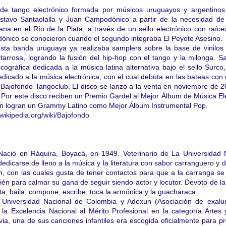
de tango electrónico formada por músicos uruguayos y argentinos
ustavo Santaolalla y Juan Campodónico a partir de la necesidad de
ana en el Río de la Plata, a través de un sello electrónico con raíces
ónico se conocieron cuando el segundo integraba El Peyote Asesino.
sta banda uruguaya ya realizaba samplers sobre la base de vinilos
itarrosa, logrando la fusión del hip-hop con el tango y la milonga. Sa
ográfica dedicada a la música latina alternativa bajo el sello Surco
edicado a la música electrónica, con el cual debuta en las bateas con 
o, Bajofondo Tangoclub. El disco se lanzó a la venta en noviembre de 
 Por este disco reciben un Premio Gardel al Mejor Álbum de Música El
én logran un Grammy Latino como Mejor Álbum Instrumental Pop.
wikipedia.org/wiki/
Bajofondo
ació en Ráquira, Boyacá, en 1949. Veterinario de La Universidad N
dedicarse de lleno a la música y la literatura con sabor carranguero y 
ión, con las cuales gusta de tener contactos para que a la carranga se
én para calmar su gana de seguir siendo actor y locutor. Devoto de la
a, baila, compone, escribe, toca la armónica y la guacharaca.
Universidad Nacional de Colombia y Adexun (Asociación de exalu
la Excelencia Nacional al Mérito Profesional en la categoría Artes 
via, una de sus canciones infantiles era escogida oficialmente para 