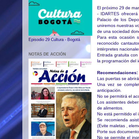
El próximo 29 de marzo
- IDARTES ofrecerá a
Palacio de los Depo
uniremos nuestras vo
de una sociedad donde
Para esta ocasión s
Episodio 29 Cultura - Bogotá
reconocido cantauto
intérpretes nacional
NOTAS DE ACCIÓN
Entrada gratuita con
la programación del 
Recomendaciones:
Las puertas se abrirá
Una vez se complete
anticipación.
No se permitirá el a
Los asistentes deber
de alimentos.
No está permitido el 
Se recomienda asist
(Evite maletas , elem
Porte sus documento
No se permite el in