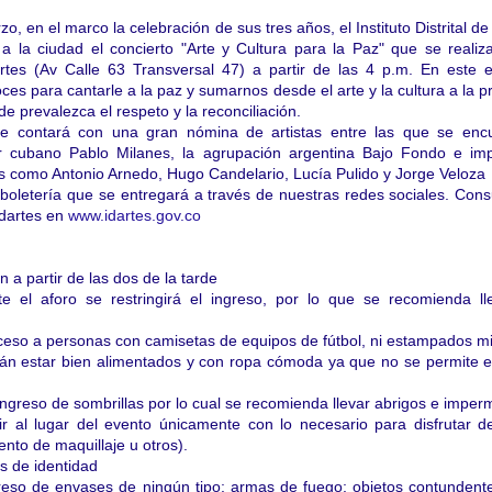
, en el marco la celebración de sus tres años, el Instituto Distrital de 
 la ciudad el concierto "Arte y Cultura para la Paz" que se realiz
rtes (Av Calle 63 Transversal 47) a partir de las 4 p.m. En este 
ces para cantarle a la paz y sumarnos desde el arte y la cultura a la 
 prevalezca el respeto y la reconciliación.
e contará con una gran nómina de artistas entre las que se encu
r cubano Pablo Milanes, la agrupación argentina Bajo Fondo e imp
es como Antonio Arnedo, Hugo Candelario, Lucía Pulido y Jorge Veloza
 boletería que se entregará a través de nuestras redes sociales. Cons
idartes en
www.idartes.gov.co
n a partir de las dos de la tarde
 el aforo se restringirá el ingreso, por lo que se recomienda ll
cceso a personas con camisetas de equipos de fútbol, ni estampados mil
án estar bien alimentados y con ropa cómoda ya que no se permite e
ingreso de sombrillas por lo cual se recomienda llevar abrigos e imper
ir al lugar del evento únicamente con lo necesario para disfrutar 
ento de maquillaje u otros).
s de identidad
greso de envases de ningún tipo; armas de fuego; objetos contunden