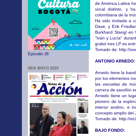
de América Latina ho
vocal distinto, y h
colombiana de la mús
Ha sido invitada a 
Dave, y Erik Friedl
Burkhard Stangl en 
"Iván y Lucía" duran
grabó tres LP es ent
Tomado de: http://
ww
Episodio 28
ANTONIO ARNEDO:
NDA MAYO 2025
Arnedo tiene la band
por los elementos nor
las escuelas de mús
carrera de saxofón e
Arnedo tiene un lug
pionero de la explor
interior andino, e 
concepto amplio del 
Tomado de: http://
el
BAJO FONDO: