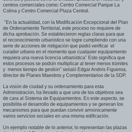
centros comerciales como: Centro Comercial Parque La
Colina y Centro Comercial Plaza Central.
"En la actualidad, con la Modificaci
ó
n Excepcional del Plan
de Ordenamiento Territorial, este proceso no requiere de
dicha aprobaci
ó
n. Se establecieron reglas claras para que
el reconocimiento urban
í
stico se logre cumpliendo con una
serie de acciones de mitigaci
ó
n que podr
á
verificar el
curador urbano en el momento que cualquier equipamiento
requiera una nueva licencia urban
í
stica" Esto significa que
estos procesos se podr
á
n multiplicar al tener menos tr
á
mites
y menos tiempo de gesti
ó
n" se
ñ
al
ó
Edgar Andr
é
s Figueroa,
director de Planes Maestros y Complementarios de la SDP.
La visi
ó
n de ciudad y su ordenamiento para esta
Administraci
ó
n, ha llevado a que uno de los objetivos sea
de cara al Sistema de Equipamientos. En este aspecto, se
posibilita el desarrollo de equipamientos y se generan los
mecanismos para que puedan convivir arm
ó
nicamente
varios servicios sociales en una misma edificaci
ó
n.
Un ejemplo notable de lo anterior, lo representan las plazas