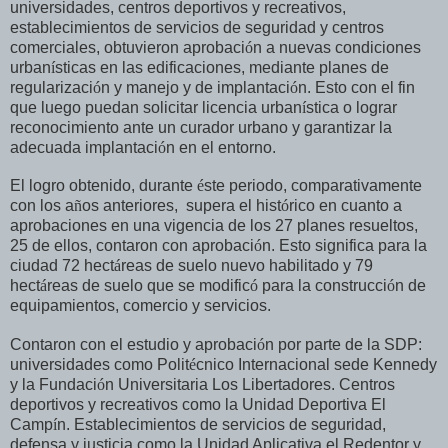
universidades, centros deportivos y recreativos,
establecimientos de servicios de seguridad y centros
comerciales, obtuvieron aprobaci
ó
n a nuevas condiciones
urban
í
sticas en las edificaciones, mediante planes de
regularizaci
ó
n y manejo y de implantaci
ó
n. Esto con el fin
que luego puedan solicitar licencia urban
í
stica o lograr
reconocimiento ante un curador urbano y garantizar la
adecuada implantaci
ó
n en el entorno.
El logro obtenido, durante
é
ste periodo, comparativamente
con los a
ñ
os anteriores, supera el hist
ó
rico en cuanto a
aprobaciones en una vigencia de los 27 planes resueltos,
25 de ellos, contaron con aprobaci
ó
n. Esto significa para la
ciudad 72 hect
á
reas de suelo nuevo habilitado y 79
hect
á
reas de suelo que se modific
ó
para la construcci
ó
n de
equipamientos, comercio y servicios.
Contaron con el estudio y aprobaci
ó
n por parte de la SDP:
universidades como Polit
é
cnico Internacional sede Kennedy
y la Fundaci
ó
n Universitaria Los Libertadores. Centros
deportivos y recreativos como la Unidad Deportiva El
Camp
í
n. Establecimientos de servicios de seguridad,
defensa y justicia como la Unidad Aplicativa el Redentor y