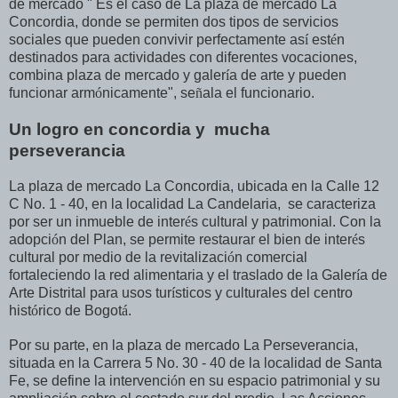
de mercado " Es el caso de La plaza de mercado La
Concordia, donde se permiten dos tipos de servicios
sociales que pueden convivir perfectamente as
í
est
é
n
destinados para actividades con diferentes vocaciones,
combina plaza de mercado y galer
í
a de arte y pueden
funcionar arm
ó
nicamente", se
ñ
ala el funcionario.
Un logro en concordia y mucha
perseverancia
La plaza de mercado La Concordia, ubicada en la Calle 12
C No. 1 - 40, en la localidad La Candelaria, se caracteriza
por ser un inmueble de inter
é
s cultural y patrimonial. Con la
adopci
ó
n del Plan, se permite restaurar el bien de inter
é
s
cultural por medio de la revitalizaci
ó
n comercial
fortaleciendo la red alimentaria y el traslado de la Galer
í
a de
Arte Distrital para usos tur
í
sticos y culturales del centro
hist
ó
rico de Bogot
á
.
Por su parte, en la plaza de mercado La Perseverancia,
situada en la Carrera 5 No. 30 - 40 de la localidad de Santa
Fe, se define la intervenci
ó
n en su espacio patrimonial y su