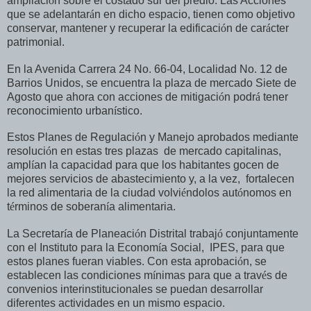
ampliaci
ó
n sobre el costado sur del predio. Las Acciones
que se adelantar
á
n en dicho espacio, tienen como objetivo
conservar, mantener y recuperar la edificaci
ó
n de car
á
cter
patrimonial.
En la Avenida Carrera 24 No. 66-04, Localidad No. 12 de
Barrios Unidos, se encuentra la plaza de mercado Siete de
Agosto que ahora con acciones de mitigaci
ó
n podr
á
tener
reconocimiento urban
í
stico.
Estos Planes de Regulaci
ó
n y Manejo aprobados mediante
resoluci
ó
n en estas tres plazas de mercado capitalinas,
ampl
í
an la capacidad para que los habitantes gocen de
mejores servicios de abastecimiento y, a la vez, fortalecen
la red alimentaria de la ciudad volvi
é
ndolos aut
ó
nomos en
t
é
rminos de soberan
í
a alimentaria.
La Secretar
í
a de Planeaci
ó
n Distrital trabaj
ó
conjuntamente
con el Instituto para la Econom
í
a Social, IPES, para que
estos planes fueran viables. Con esta aprobaci
ó
n, se
establecen las condiciones m
í
nimas para que a trav
é
s de
convenios interinstitucionales se puedan desarrollar
diferentes actividades en un mismo espacio.