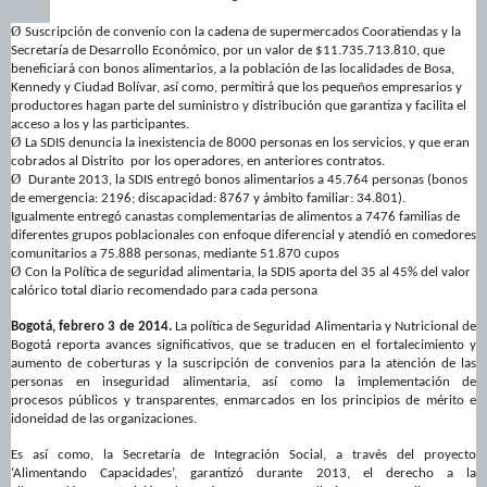
Ø
Suscripción de convenio con la cadena de supermercados Cooratiendas y la
Secretaría de Desarrollo Económico, por un valor de $11.735.713.810, que
beneficiará con bonos alimentarios, a la población de las localidades de Bosa,
Kennedy y Ciudad Bolívar, así como, permitirá que los pequeños empresarios y
productores hagan parte del suministro y distribución que garantiza y facilita el
acceso a los y las participantes.
Ø
La SDIS denuncia la inexistencia de 8000 personas en los servicios, y que eran
cobrados al Distrito por los operadores, en anteriores contratos.
Ø
Durante 2013, la SDIS entregó bonos alimentarios a
45.764 personas
(bonos
de emergencia: 2196; discapacidad: 8767 y ámbito familiar: 34.801)
.
Igualmente
entregó canastas complementarias de alimentos a 7476 familias de
diferentes grupos poblacionales con enfoque diferencial y atendió e
n comedores
comunitarios a
7
5.888 personas, mediante 51.870 cupos
Ø
Con la Política de seguridad alimentaria, la SDIS
a
porta
del 35 al 45% del valor
calórico total diario recomendado
para cada persona
Bogotá, febrero 3 de 2014.
La política de Seguridad Alimentaria y Nutricional de
Bogotá reporta avances significativos, que se traducen en el fortalecimiento y
aumento de coberturas y la suscripción de convenios para la atención de las
personas en inseguridad alimentaria, así como la implementación de
procesos
públicos y transparentes
,
enmarcados en los principios de mérito e
idoneidad de las organizaciones.
Es así como, la Secretaría de Integración Social, a través del proyecto
‘Alimentando Capacidades’
,
garantizó durante 2013,
el derecho a la