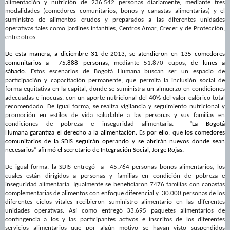
alimentación
y nutrición
de
236.542
personas diariamente,
mediante tres
modalidades (comedores comunitarios, bonos y canastas alimentarias) y el
suministro de alimentos crudos y preparados a las diferentes unidades
operativas tales como jardines infantiles, Centros Amar, Crecer y de Protección,
entre otros.
De esta manera,
a diciembre 31 de 2013,
se atendieron
en 135 comedores
comunitarios a
7
5.888
personas
, mediante 51.870 cupos,
de lunes a
sábado.
Estos escenarios de Bogotá Humana buscan ser un espacio de
participación y capacitación permanente, que permita la inclusión social de
forma equitativa en la capital, donde se suministra un almuerzo en condiciones
adecuadas e inocuas, con un aporte nutricional del 40% del valor calórico total
recomendado. De igual forma, se realiza vigilancia y seguimiento nutricional y
promoción en estilos de vida saludable a las personas y sus familias en
condiciones de pobreza e inseguridad alimentaria.
“La Bogotá
Humana
garantiza
el derecho a la alimentación
.
Es p
or ello,
que
l
os comedores
comunitarios
de la SDIS
seguirán operando y se abrirán nuevos donde sean
necesarios
” afirmó el secretario de Integración Social, Jorge Rojas.
De igual forma,
la SDIS entregó a 45.764 personas bonos alimentarios, los
cuales
está
n
dirigido
s
a personas y familias en condición de pobreza e
inseguridad alimentaria
. Igualmente se beneficiaron 7476 familias con canastas
complementarias de alimentos con enfoque diferencial y 30.000 personas de los
diferentes ciclos vitales recibieron suministro alimentario en las diferentes
unidades operativas. Así como entregó 33.695 paquetes alimentarios de
contingencia a los y las participantes activos e inscritos de los diferentes
servicios alimentarios que por algún motivo se hayan visto suspendidos