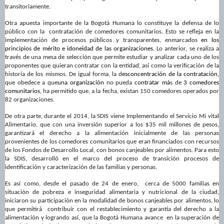
transitoriamente.
Otra apuesta importante de la Bogotá Humana
lo constituye la d
efensa de lo
público con la
contratación de comedores comunitarios. Esto se refleja en
la
implementación de p
roceso
s
públicos y transparentes
,
enmarcados
en los
principios de mérito e idoneidad de las organizaciones
. Lo anterior, se realiza a
través de una mesa de selección que permite estudiar y analizar cada uno de los
proponentes que quieran contratar con la entidad, así como la verificación de la
historia de los mismos. De igual forma, la d
esconcentración de la contratación
,
que obedece a que
una organización
no pueda
contratar má
s de
3 comedores
comunitarios
, ha permitido que, a la fecha, existan 150 comedores operados por
82 organizaciones.
De otra parte, durante el 2014, la SDIS viene Implementando el Servicio Mi vital
Alimentario, que con
una inversión superior a los $
35 mil millones de pesos,
garantizará el derecho a la alimentación inicialmente de las personas
provenientes de los comedores comunitarios que eran financiados con recursos
de los Fondos de Desarrollo Local, con bonos canjeables por alimentos. Para esto
la SDIS, desarrolló en el marco del proceso de transición procesos de
identificación y caracterización de las familias y personas.
Es así como, desde el pasado de 24 de enero, c
erca de 5000 familias en
situación de pobreza e inseguridad alimentaria y nutricional de la ciudad,
iniciaron su participación en la modalidad de bonos canjeables por alimentos, lo
que permitirá contribuir con el restablecimiento y garantía del derecho a la
alimentación y logrando así, que la Bogotá Humana avance en la superación de