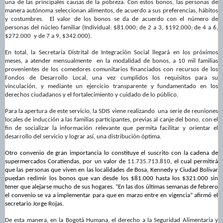
una de las principales causas de la pobreza.
Con estos bonos, las personas
de
manera autónoma seleccionan alimentos, de acuerdo a sus preferencias, hábitos
y costumbres.
El valor de los bonos se da de acuerdo con el número de
personas del núcleo familiar (
Individual: $81.000; de 2 a 3, $192.000; de 4 a 6,
$272.000 y de 7 a 9, $342.000).
En total, la Secretaría Distrital de Integración Social llegará en los próximos
meses, a atender mensualmente en la modalidad de bonos, a 10 mil familias
provenientes de los comedores comunitarios financiados con recursos de los
Fondos de Desarrollo Local, una vez cumplidos los requisitos para su
vinculación, y mediante un ejercicio transparente y fundamentado en los
derechos ciudadanos y el fortalecimiento y cuidado de lo público.
Para la apertura de este servicio, la SDIS viene realizando una serie de reuniones
locales de inducción a las familias participantes, previas al canje del bono, con el
fin de socializar la información relevante que permita facilitar y orientar el
desarrollo del servicio y lograr así, una distribución óptima.
Otro convenio de gran importancia lo constituye el suscrito con la cadena de
supermercados Coratiendas, por un valor de
11.735.713.810
, el cual permitirá
que las personas que viven en las localidades de Bosa, Kennedy y Ciudad Bolívar
puedan redimir los bonos que van desde los $81.000 hasta los $321.000 sin
tener que alejarse mucho de sus hogares. “En las dos últimas semanas de febre
ro
el convenio se va a implementar para que en marzo entre en vigencia” afirmó el
secretario Jorge Rojas.
De esta manera, en la Bogotá Humana, el derecho a la Seguridad Alimentaria y