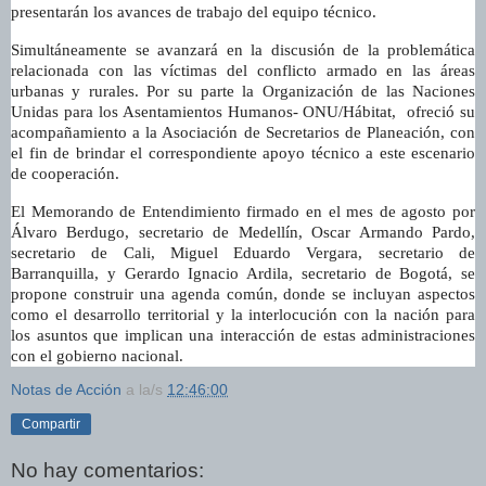
presentarán los avances de trabajo del equipo técnico.
Simultáneamente se avanzará en la discusión de la problemática
relacionada con las víctimas del conflicto armado en las áreas
urbanas y rurales. Por su parte
la Organización
de las Naciones
Unidas para los Asentamientos Humanos- ONU/Hábitat, ofreció su
acompañamiento a
la Asociación
de Secretarios de Planeación, con
el fin de brindar el correspondiente apoyo técnico a este escenario
de cooperación.
El Memorando de Entendimiento firmado en el mes de agosto por
Álvaro Berdugo, secretario de Medellín, Oscar Armando Pardo,
secretario de Cali, Miguel Eduardo Vergara, secretario de
Barranquilla, y Gerardo Ignacio Ardila, secretario de Bogotá, se
propone construir una agenda común, donde se incluyan aspectos
como el desarrollo territorial y la interlocución con la nación para
los asuntos que implican una interacción de estas administraciones
con el gobierno nacional.
Notas de Acción
a la/s
12:46:00
Compartir
No hay comentarios: