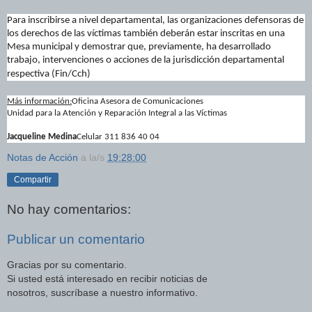
Para inscribirse a nivel departamental, las organizaciones defensoras de
los derechos de las víctimas también deberán estar inscritas en una
Mesa municipal y demostrar que, previamente, ha desarrollado
trabajo, intervenciones o acciones de la jurisdicción departamental
respectiva (Fin/Cch)
Más información:
Oficina Asesora de Comunicaciones
Unidad para la Atención y Reparación Integral a las Víctimas
Jacqueline Medina
Celular 311 836 40 04
Notas de Acción
a la/s
19:28:00
Compartir
No hay comentarios:
Publicar un comentario
Gracias por su comentario.
Si usted está interesado en recibir noticias de
nosotros, suscríbase a nuestro informativo.