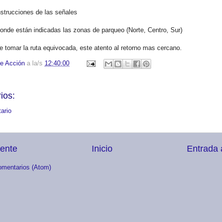
nstrucciones de las señales
onde están indicadas las zonas de parqueo (Norte, Centro, Sur)
 tomar la ruta equivocada, este atento al retorno mas cercano.
e Acción
a la/s
12:40:00
ios:
ario
iente
Inicio
Entrada 
omentarios (Atom)