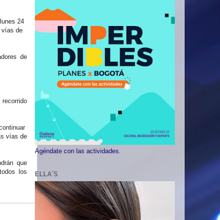
 lunes 24
 vías de
tadores de
 recorrido
continuar
as vías de
Agéndate con las actividades.
ndrán que
todos los
ELLA´S