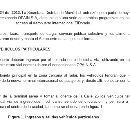
24 de 2012.
La Secretaria Distrital de Movilidad, autorizó que a partir de hoy
cesionario OPAIN S.A, diera inicio a una serie de cambios progresivos en las
acceso al Aeropuerto internacional ElDorado.
ares, taxis, transporte de carga, servicio público colectivo y los alimen
zaran desde y hasta el Aeropuerto de la siguiente forma:
VEHÍCULOS PARTICULARES
uerto deberán ingresar por el costado norte de dicha vía, utilizando en su
estructura vial construida por el concesionario OPAIN S.A.
lorieta principal en la zona cercana al radar, los vehículos tendrán que 
te de la nueva terminal internacional de pasajeros y, desde allí, conectar con l
r de la terminal aérea y tomar al oriente de la Calle 26 los vehículos te
ual vía de ingreso que modifica su sentido de circulación, y permitirá a 
acia el centro de la ciudad, tal como se observa en la figura 1.
Figura 1. Ingresos y salidas vehículos particulares