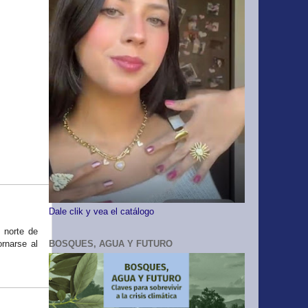
Dale clik y vea el catálogo
o norte de
BOSQUES, AGUA Y FUTURO
ornarse al