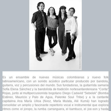
Es un ensamble de nuevas músicas colombianas y nuevo folk
latinoamericano, con un sonido acústico particular producido por bandola,
guitarra, voz y percusiones del mundo. Sus fundadoras, la guitarrista samaria
Sofía Elena Sánchez y la bandolista de tradición nortesantandereana “Corita”
Rojas, junto al multipercusionista bogotano Diego Cadavid “Sebelek” (Bomba
Estéreo, Mauricio y Palo de Agua, Palenke Soul Tribe) y a la cantante
capitalina Ana María Ulloa (Nvoz, María Mulata, Alé Kumá) han logrado
consolidar un amplio y fascinante repertorio vocal e instrumental que explora
ritmos como el joropo, la rumba carranguera, el bambuco, el joe-son y hasta