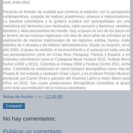
souk, entre otros.
Presenta un formato de cuarteto que combina la tradición con la apropiación
contemporánea, cargada de matices académicos, urbanos e improvisatorios.
La bandola colombiana y la guitarra acústica son acompañadas por una
melodiosa voz femenina y por derboukas, cajón peruano y flamenco, semillas,
djembes y otras percusiones del mundo. Hoy, el grupo es uno de los pocos en
el terreno de las músicas regionales con más de doce años de actividad en la
exploración de músicas tradicionales de las regiones andina, llanera, costa
atlántica de Colombia y del folklore latinoamericano. Desde su creación, en el
año 2000, el grupo ha recibido el reconocimiento y el aplauso en cada una de
sus presentaciones como en Costa Rica, Paraguay, Francia y España, y en
festivales colombianos como el Cartagena Music Festival 2010, Festival Mono
Nuñez (2009 y 2012), Colombia al Parque 2008 y Festival Centro 2011, entre
otros. Colombita ha colaborado en varios trabajos discográficos como
Alas de
Prueba III
, del activista y cantautor César López, y en el álbum Po
mbo Musical
,
producido por Carlos Vives y ganador del Grammy Latino a mejor álbum para
niños en 2010. Sus cuatro producciones discográficas consolidan al grupo
como toda una institución de la música colombiana.
Notas de Acción
a la/s
12:45:00
Compartir
No hay comentarios:
Publicar un comentario