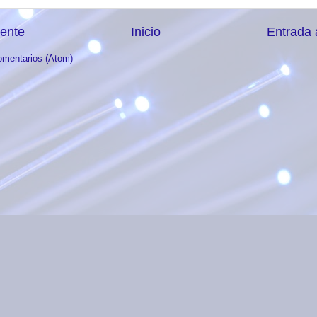
iente
Inicio
Entrada 
omentarios (Atom)