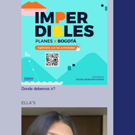
Donde debemos ir?
ELLA´S