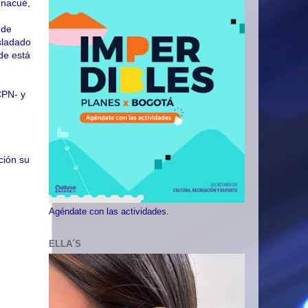
unacué,
 de
asladado
de está
CPN- y
ción su
Agéndate con las actividades.
ELLA´S