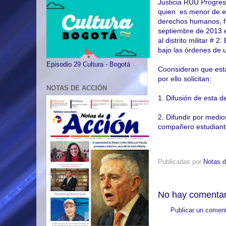
Justicia RUU Progres
quien es menor de ed
derechos humanos, fue
septiembre de 2013 en
al distrito militar #
bajo las órdenes de 
Episodio 29 Cultura - Bogotá
Coonsideran que esta 
por ello solicitan:
NOTAS DE ACCIÓN
1. Difusión de esta d
2. Difundir por medi
compañero estudiant
Publicadas por
Notas d
No hay comentar
Publicar un coment