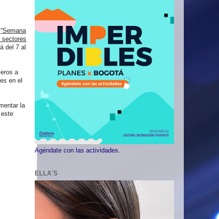
“Semana
s sectores
á del 7 al
ieros a
es en el
mentar la
 este
,
Agéndate con las actividades.
ELLA´S