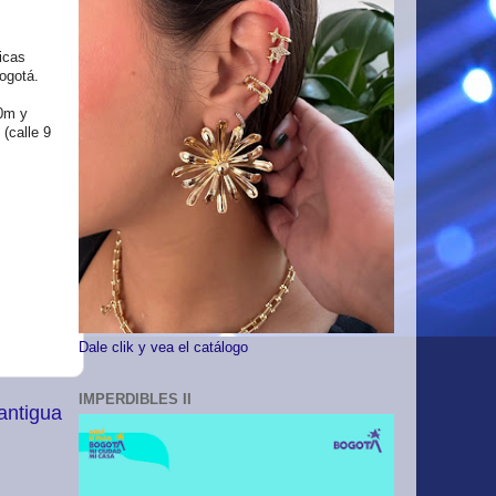
icas
Bogotá.
00m y
(calle 9
Dale clik y vea el catálogo
IMPERDIBLES II
antigua