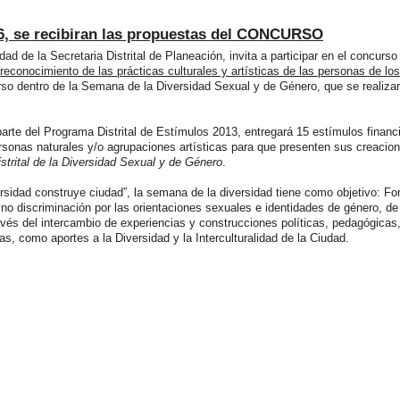
6, se recibiran las propuestas del CONCURSO
dad de la Secretaria Distrital de Planeación, invita a participar en el concurso
l reconocimiento de las prácticas culturales y artísticas de las personas de lo
rso dentro de la Semana de la Diversidad Sexual y de Género, que se realizar
arte del Programa Distrital de Estímulos 2013, entregará 15 estímulos financ
rsonas naturales y/o agrupaciones artísticas para que presenten sus creacion
trital de la Diversidad Sexual y de Género
.
ersidad construye ciudad”, la semana de la diversidad tiene como objetivo: Fo
a no discriminación por las orientaciones sexuales e identidades de género, de
avés del intercambio de experiencias y construcciones políticas, pedagógicas
vas, como aportes a la Diversidad y la Interculturalidad de la Ciudad.