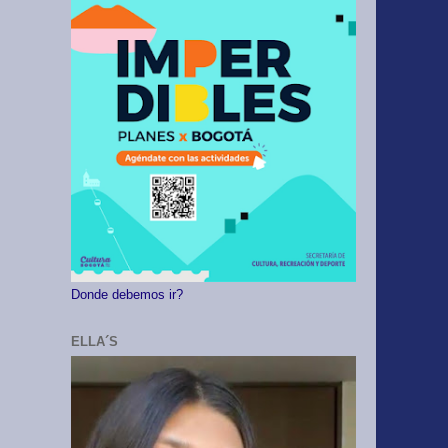
Donde debemos ir?
ELLA´S