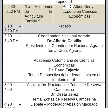
propiedad
2:30 –
“La Economía
Ph.D.
Albert Berry -
3:10 PM
de la
Experto en Ciencias
Agricultura
Económicas
Familiar”
3:10 –
Receso
3:20 PM
3:20 –
Coordinador Nacional Agrario
3:40 PM
Dr. Alberto Castilla
Presidente del Coordinador Nacional Agrario
Tema: Crisis Agraria
Academia Colombiana de Ciencias
Económicas
Dr. Darío Fajardo
Tema
:
Perspectiva del ordenamiento en el
territorio rural
3:40 –
Asociación Nacional de Zonas de Reserva
4:00
Campesina
Dr. César Jerez
Tema:
Zonas de Reserva Campesina
4:20 –
Debate – Moderador Absalón Machado