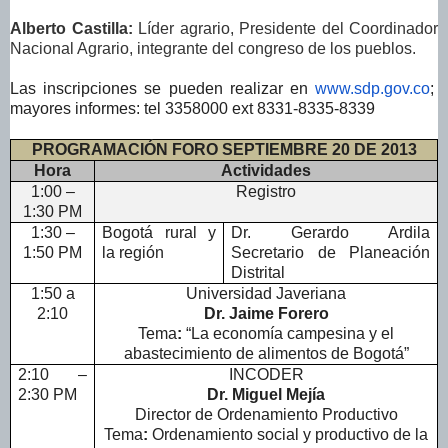
Alberto Castilla:
Líder agrario,
Presidente del Coordinador
Nacional Agrario, integrante del congreso de los pueblos.
Las inscripciones se pueden realizar en
www.sdp.gov.co
;
mayores informes: tel 3358000 ext 8331-8335-8339
PROGRAMACIÓN FORO SEPTIEMBRE 20 DE 2013
Hora
Actividades
1:00 –
Registro
1:30 PM
1:30 –
Bogotá rural y
Dr. Gerardo Ardila
1:50 PM
la región
Secretario de Planeación
Distrital
1:50 a
Universidad Javeriana
2:10
Dr. Jaime Forero
Tema
:
“La economía campesina y el
abastecimiento de alimentos de Bogotá”
2:10 –
INCODER
2:30 PM
Dr. Miguel Mejía
Director de Ordenamiento Productivo
Tema
:
Ordenamiento social y productivo de la