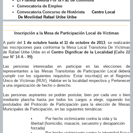
El Planeta Medita Por la Paz de Colombia
Convocatoria de Empleo
Convocatoria Concurso de Histórieta
Centro Local
De Movilidad Rafael Uribe Uribe
______________________________
______________________________
________
Inscripción a la Mesa de Participación Local de Victimas
A partir del
1 de octubre hasta el 11 de octubre de 2013
, se realizarán
las inscripciones para conformar la Mesa Local Transitoria De Víctimas
de Rafael Uribe Uribe en el
Centro Dignificar de la Localidad (
Calle 22
sur N° 14 A - 99
)
.
Las personas interesadas en participar en las elecciones de
representantes a las Mesas Transitorias de Participación Local deberá
cumplir con los siguientes requisitos: Estar inscrita(o) en el Registro
Único de Víctimas (RUV), Habitar en la localidad respectiva y Pertenecer
a una organización de hecho o derecho.
Las personas aspirantes se podrán postular, bien por cada uno o bien
mediante plancha hasta por todos los cargos a elegir, siguiendo los
postulados del Protocolo de Participación para la elección de Mesas
Municipales de Participación, en las siguientes temáticas:
• Por hecho victimizante contra la vida y la
libertad (homicidio, masacre, secuestro y desaparición
forzada)
• Por hecho victimizante contra la integridad física