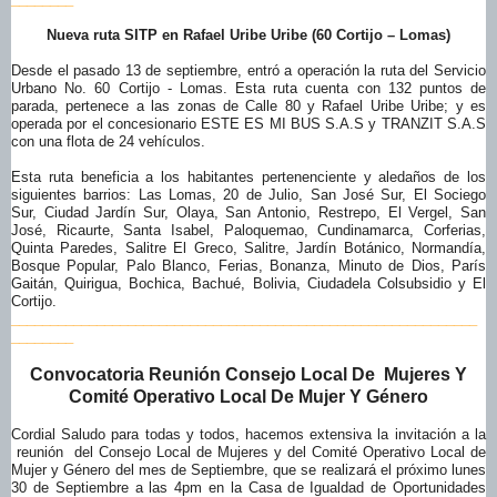
Nueva ruta SITP en Rafael Uribe Uribe (60 Cortijo – Lomas)
Desde el pasado 13 de septiembre, entró a operación la ruta del Servicio
Urbano No. 60 Cortijo - Lomas. Esta ruta cuenta con 132 puntos de
parada, pertenece a las zonas de Calle 80 y Rafael Uribe Uribe; y es
operada por el concesionario ESTE ES MI BUS S.A.S y TRANZIT S.A.S
con una flota de 24 vehículos.
Esta ruta beneficia a los habitantes pertenenciente y aledaños de los
siguientes barrios: Las Lomas, 20 de Julio, San José Sur, El Sociego
Sur, Ciudad Jardín Sur, Olaya, San Antonio, Restrepo, El Vergel, San
José, Ricaurte, Santa Isabel, Paloquemao, Cundinamarca, Corferias,
Quinta Paredes, Salitre El Greco, Salitre, Jardín Botánico, Normandía,
Bosque Popular, Palo Blanco, Ferias, Bonanza, Minuto de Dios, París
Gaitán, Quirigua, Bochica, Bachué, Bolivia, Ciudadela Colsubsidio y El
Cortijo.
______________________________
______________________________
________
Convocatoria Reunión Consejo Local De Mujeres Y
Comité Operativo Local De Mujer Y Género
Cordial Saludo para todas y todos, hacemos extensiva la invitación a la
reunión del Consejo Local de Mujeres y del Comité Operativo Local de
Mujer y Género del mes de Septiembre, que se realizará el próximo lunes
30 de Septiembre a las 4pm en la Casa de Igualdad de Oportunidades