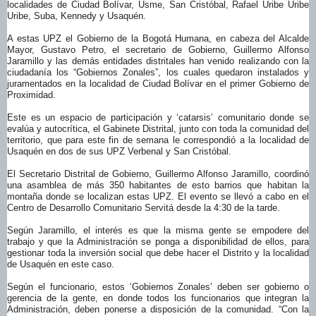
localidades de Ciudad Bolívar, Usme, San Cristóbal, Rafael Uribe Uribe
Uribe, Suba, Kennedy y Usaquén.
A estas UPZ el Gobierno de la Bogotá Humana, en cabeza del Alcalde
Mayor, Gustavo Petro, el secretario de Gobierno, Guillermo Alfonso
Jaramillo y las demás entidades distritales han venido realizando con la
ciudadanía los “Gobiernos Zonales”, los cuales quedaron instalados y
juramentados en la localidad de Ciudad Bolívar en el primer Gobierno de
Proximidad.
Este es un espacio de participación y ‘catarsis’ comunitario donde se
evalúa y autocrítica, el Gabinete Distrital, junto con toda la comunidad del
territorio, que para este fin de semana le correspondió a la localidad de
Usaquén en dos de sus UPZ Verbenal y San Cristóbal.
El Secretario Distrital de Gobierno, Guillermo Alfonso Jaramillo, coordinó
una asamblea de más 350 habitantes de esto barrios que habitan la
montaña donde se localizan estas UPZ. El evento se llevó a cabo en el
Centro de Desarrollo Comunitario Servitá desde la 4:30 de la tarde.
Según Jaramillo, el interés es que la misma gente se empodere del
trabajo y que la Administración se ponga a disponibilidad de ellos, para
gestionar toda la inversión social que debe hacer el Distrito y la localidad
de Usaquén en este caso.
Según el funcionario, estos ‘Gobiernos Zonales’ deben ser gobierno o
gerencia de la gente, en donde todos los funcionarios que integran la
Administración, deben ponerse a disposición de la comunidad. “Con la