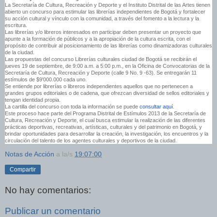
La Secretaría de Cultura, Recreación y Deporte y el Instituto Distrital de las Artes tienen
abierto un concurso para estimular las librerías independientes de Bogotá y fortalecer
su acción cultural y vínculo con la comunidad, a través del fomento a la lectura y la
escritura.
Las librerías y/o libreros interesados en participar deben presentar un proyecto que
apunte a la formación de públicos y a la apropiación de la cultura escrita, con el
propósito de contribuir al posicionamiento de las librerías como dinamizadoras culturales
de la ciudad.
Las propuestas del concurso Librerías culturales ciudad de Bogotá se recibirán el
jueves 19 de septiembre, de 9:00 a.m. a 5:00 p.m., en la Oficina de Convocatorias de la
Secretaría de Cultura, Recreación y Deporte (calle 9 No. 9 -63). Se entregarán 11
estímulos de $9'000.000 cada uno.
Se entiende por librerías o libreros independientes aquellos que no pertenecen a
grandes grupos editoriales o de cadena, que ofrezcan diversidad de sellos editoriales y
tengan identidad propia.
La cartilla del concurso con toda la información se puede
consultar aquí
.
Este proceso hace parte del Programa Distrital de Estímulos 2013 de la Secretaría de
Cultura, Recreación y Deporte, el cual busca estimular la realización de las diferentes
prácticas deportivas, recreativas, artísticas, culturales y del patrimonio en Bogotá, y
brindar oportunidades para desarrollar la creación, la investigación, los encuentros y la
circulación del talento de los agentes culturales y deportivos de la ciudad.
Notas de Acción
a la/s
19:07:00
Compartir
No hay comentarios:
Publicar un comentario