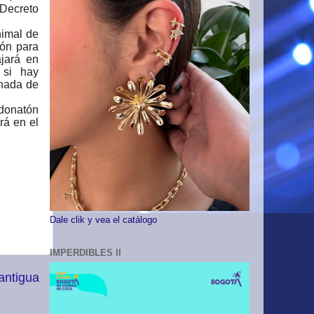
 Decreto
nimal de
ión para
ajará en
 si hay
rnada de
 donatón
rá en el
Dale clik y vea el catálogo
IMPERDIBLES II
antigua