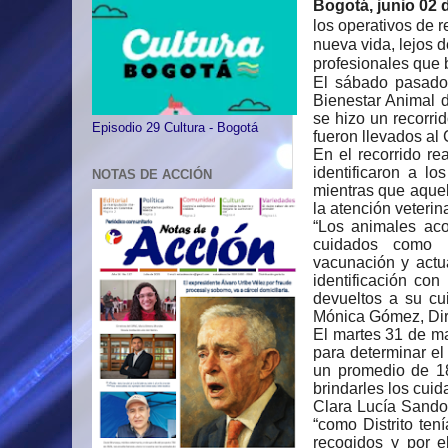
Bogotá, junio 0
2
d
los operativos de 
nueva vida, lejos d
profesionales que 
El sábado pasado 
Bienestar Animal d
se hizo un recorri
Episodio 29 Cultura - Bogotá
fueron llevados al
En el recorrido re
identificaron a lo
NOTAS DE ACCIÓN
mientras que aquel
la atención veterin
“Los animales aco
cuidados como ba
vacunación y actu
identificación co
devueltos a su cu
Mónica Gómez, Dir
El martes 31 de ma
para determinar el
un promedio de 18
brindarles los cuid
Clara Lucía Sando
“como Distrito ten
recogidos y por e