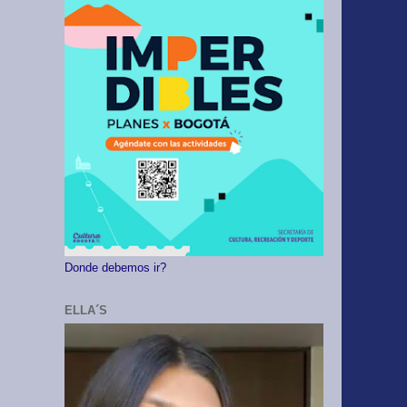
Donde debemos ir?
ELLA´S