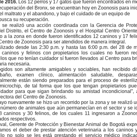
e 2016.
Los 12 perros y 17 gatos que fueron encontrados en m
recuperación del Bronx, se encuentran hoy en Zoonosis para ini
el maltrato y el abandono, y bajo el cuidado de un equipo de
busca su recuperación.
se realizó una acción coordinada con la Gerencia de Prote
el Distrito, el Centro de Zoonosis y el Hospital Centro Orient
do a la zona en donde fueron identificados 12 caninos y 17 fel
 Centro de Zoonosis para ser atendidos de manera integral.
alizado desde las 2:30 p.m. y hasta las 6:00 p.m. del 28 de 
s caninos y felinos con propietarios los cuales no fueron re
los que no tenían cuidador sí fueron llevados al Centro para br
aria necesaria.
gidos son altamente amigables y sociables, han recibido di
ño, examen clínico, alimentación saludable, desparasi
almente están siendo preparados para el proceso de esterili
n microchip, de tal forma que los que tengan propietarios pu
idador para que sigan brindando su amistad incondicional”,
ectora del Centro de Zoonosis.
yo nuevamente se hizo un recorrido por la zona y se realizó 
 número de animales que aún permanecían en el sector y se id
 caninos y 30 felinos, de los cuales 11 ingresaron a Zoono
ados respectivos.
val, Gerente de Protección y Bienestar Animal de Bogotá exp
íamos el deber de prestar atención veterinaria a los caninos y
llo no solo se les está prestando el servicio médico indica