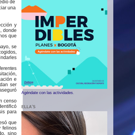
edio de
ciar una
cción y
e, donde
inos que
mayo, se
cogidos,
indarles
ferentes
tación,
zación e
edan ser
 aseguró
Agéndate con las actividades.
un censo
entificó
ELLA´S
sis para
resó que
 felinos
do, sino