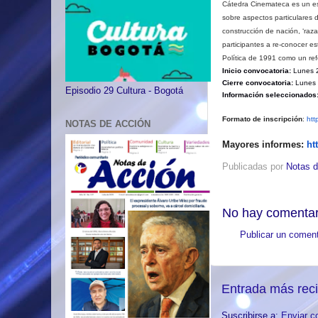
Cátedra Cinemateca es un espa
sobre aspectos particulares d
construcción de nación, ‘raza
participantes a re-conocer e
Política de 1991 como un ref
Inicio convocatoria:
Lunes 2
Cierre convocatoria:
Lunes 4
Episodio 29 Cultura - Bogotá
Información seleccionados
Formato de inscripción
:
htt
NOTAS DE ACCIÓN
Mayores informes:
ht
Publicadas por
Notas d
No hay comentar
Publicar un coment
Entrada más rec
Suscribirse a:
Enviar c