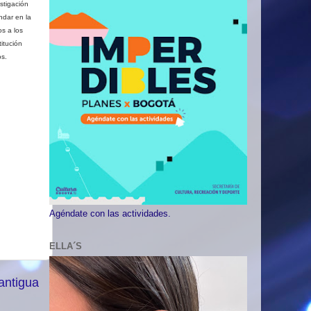
stigación
ndar en la
os a los
itución
os.
Agéndate con las actividades.
ELLA´S
antigua