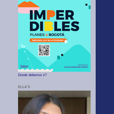
Donde debemos ir?
ELLA´S