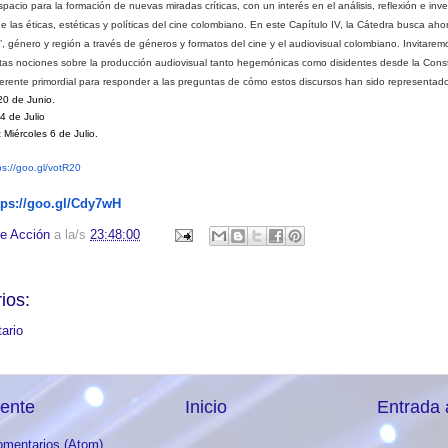
cio para la formación de nuevas miradas críticas, con un interés en el análisis, reflexión e inve
e las éticas, estéticas y políticas del cine colombiano. En este Capítulo IV, la Cátedra busca aho
’, género y región a través de
géneros y formatos del cine y el audiovisual colombiano
. Invitarem
stas nociones sobre la producción audiovisual tanto hegemónicas como disidentes desde la Const
erente primordial para responder a las preguntas de cómo estos discursos han sido representad
0 de Junio.
 de Julio
:
Miércoles 6 de Julio.
ps://goo.gl/votR20
tps://goo.gl/Cdy7wH
e Acción
a la/s
23:48:00
ios:
ario
iente
Inicio
Entrada 
omentarios (Atom)