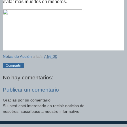
evitar más muertes en menores.
Notas de Acción
a la/s
7:56:00
Compartir
No hay comentarios:
Publicar un comentario
Gracias por su comentario.
Si usted está interesado en recibir noticias de
nosotros, suscríbase a nuestro informativo.