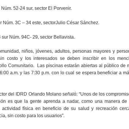
 Núm. 52-24 sur, sector El Porvenir.
ur Núm. 3C – 34 este, sectorJulio César Sánchez.
8 sur Núm. 94C- 29, sector Bellavista.
omunidad, niños, jóvenes, adultos, personas mayores y pers
in costo y los interesados se deben inscribir en los menc
llo Comunitario. Las piscinas estarán abiertas al público de 
6:00 a.m. y las 7:30 p.m. con lo cual se espera beneficiar a m
rector del IDRD Orlando Molano señaló: “Unos de los compromis
ción es que la gente aprenda a nadar, como una manera de 
r actividad física en beneficio de su salud y recreación cer
ia, sin costo para los usuarios”.