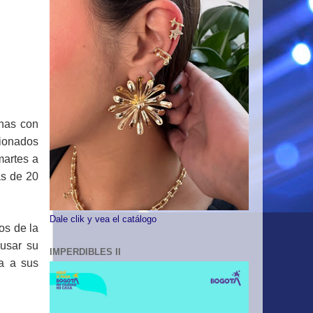
onas con
ionados
martes a
ás de 20
Dale clik y vea el catálogo
os de la
usar su
IMPERDIBLES II
ca a sus