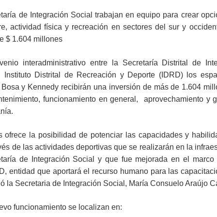
ía de Integración Social trabajan en equipo para crear opc
re, actividad física y recreación en sectores del sur y occiden
de $ 1.604 millones
nio interadministrativo entre la Secretaría Distrital de Int
l Instituto Distrital de Recreación y Deporte (IDRD) los esp
 Bosa y Kennedy recibirán una inversión de más de 1.604 mil
tenimiento, funcionamiento en general, aprovechamiento y 
nía.
 ofrece la posibilidad de potenciar las capacidades y habili
vés de las actividades deportivas que se realizarán en la infraes
etaría de Integración Social y que fue mejorada en el marco
D, entidad que aportará el recurso humano para las capacitac
ló la Secretaria de Integración Social, María Consuelo Araújo C
evo funcionamiento se localizan en: