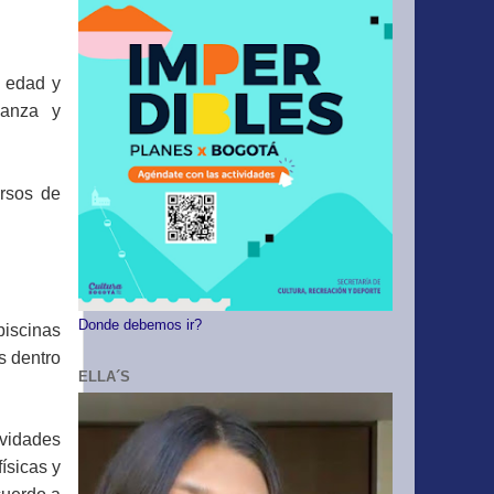
 edad y
ñanza y
ursos de
Donde debemos ir?
piscinas
s dentro
ELLA´S
vidades
ísicas y