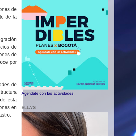
iones de
te de la
egración
acios de
lones de
goce por
dades de
tructura
Agéndate con las actividades.
 de esta
iones en
ELLA´S
astro.