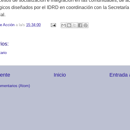
rocesos de socialización e integración en las comunidades, de a
icos diseñados por el IDRD en coordinación con la Secretaría D
al.
e Acción
a la/s
15:34:00
ios:
ario
iente
Inicio
Entrada 
omentarios (Atom)