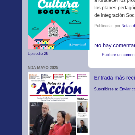
a fortalecer los p
los planes pedagóg
de Integración Soci
Publicadas por
Notas d
No hay comentar
Episodio 28
Publicar un coment
NDA MAYO 2025
Entrada más rec
Suscribirse a:
Enviar c