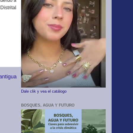
cuerdo a
istrital
antigua
Dale clik y vea el catálogo
BOSQUES, AGUA Y FUTURO