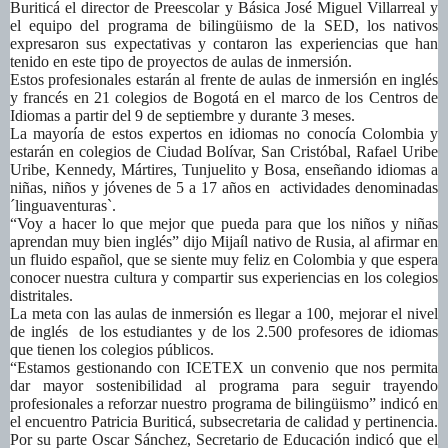
Buriticá el director de Preescolar y Básica José Miguel Villarreal y
el equipo del programa de bilingüismo de la SED, los nativos
expresaron sus expectativas y contaron las experiencias que han
tenido en este tipo de proyectos de aulas de inmersión.
Estos profesionales estarán al frente de aulas de inmersión en inglés
y francés en 21 colegios de Bogotá en el marco de los Centros de
Idiomas a partir del 9 de septiembre y durante 3 meses.
La mayoría de estos expertos en idiomas no conocía Colombia y
estarán en colegios de Ciudad Bolívar, San Cristóbal, Rafael Uribe
Uribe, Kennedy, Mártires, Tunjuelito y Bosa, enseñando idiomas a
niñas, niños y jóvenes de 5 a 17 años en actividades denominadas
´linguaventuras`.
“Voy a hacer lo que mejor que pueda para que los niños y niñas
aprendan muy bien inglés” dijo Mijaíl nativo de Rusia, al afirmar en
un fluido español, que se siente muy feliz en Colombia y que espera
conocer nuestra cultura y compartir sus experiencias en los colegios
distritales.
La meta con las aulas de inmersión es llegar a 100, mejorar el nivel
de inglés de los estudiantes y de los 2.500 profesores de idiomas
que tienen los colegios públicos.
“Estamos gestionando con ICETEX un convenio que nos permita
dar mayor sostenibilidad al programa para seguir trayendo
profesionales a reforzar nuestro programa de bilingüismo” indicó en
el encuentro Patricia Buriticá, subsecretaria de calidad y pertinencia.
Por su parte Oscar Sánchez, Secretario de Educación indicó que el