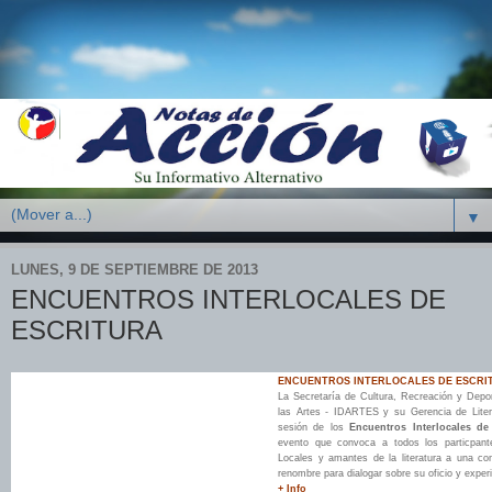
▼
LUNES, 9 DE SEPTIEMBRE DE 2013
ENCUENTROS INTERLOCALES DE
ESCRITURA
ENCUENTROS INTERLOCALES DE ESCRI
La Secretaría de Cultura, Recreación y Deporte
las Artes - IDARTES y su Gerencia de Litera
sesión de los
Encuentros Interlocales de
evento que convoca a todos los particpant
Locales y amantes de la literatura a una co
renombre para dialogar sobre su oficio y experi
+ Info