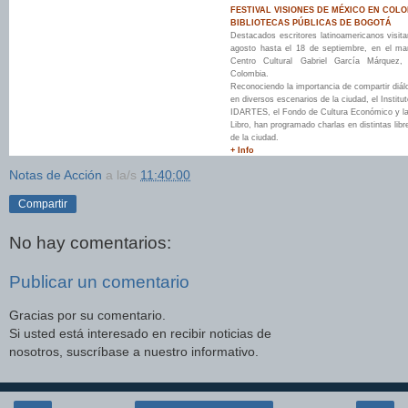
FESTIVAL VISIONES DE MÉXICO EN COLO
BIBLIOTECAS PÚBLICAS DE BOGOTÁ
Destacados escritores latinoamericanos visit
agosto hasta el 18 de septiembre, en el mar
Centro Cultural Gabriel García Márquez
Colombia.
Reconociendo la importancia de compartir diál
en diversos escenarios de la ciudad, el Instituto
IDARTES, el Fondo de Cultura Económico y l
Libro, han programado charlas en distintas libr
de la ciudad.
+ Info
Notas de Acción
a la/s
11:40:00
Compartir
No hay comentarios:
Publicar un comentario
Gracias por su comentario.
Si usted está interesado en recibir noticias de
nosotros, suscríbase a nuestro informativo.