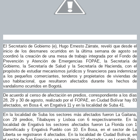
El Secretario de Gobierno (
e
), Hugo Ernesto Z
á
rrate,
reveló que desde el
inicio de los desmanes ocurridos
en
la última semana de agosto se
coordinó la creación de una mesa de trabajo integrada por el
Fondo de
Prevención y Atención de Emergencias FOPAE,
la Secretaría de
Gobierno, la Secretaría de Salud y la Secretaría de Hacienda, con el
propósito de estudiar mecanismos jurídicos y financieros para indemnizar
a los pequeños
comerciantes,
tenderos y propietarios de viviendas de
uso habitacional, que resultaron afectados
durante l
o
s
hechos de
vandalismo ocurridos en Bogotá.
De acuerdo al censo de afectación en predios, correspondiente a los días
28, 29 y 30 de agosto, realizado por el FOPAE,
en Ciudad Bolívar hay 83
afectados, en Bosa 4, en Engativá 11 y en la localidad de Suba 41.
En la localidad de Suba los sectores más afectados fueron La Gaitana,
con 29 predios, Tibabuyes y Lisboa con 6 respectivamente. En la
localidad de Engativá los sectores afectados fueron La Florida con 1
damnificado y Engativá Pueblo con 10. En Bosa, en el sector de La
Liberta se registraron 4 afectados. En la localidad de Ciudad Bolívar, en
el sector de San Francisco, se registraron 27 afectados y en Lucero Bajo,