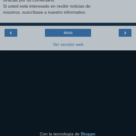
Gracias por su comentario.
Si usted está interesado en recibir noticias de
nosotros, suscríbase a nuestro informativo.
‹
›
Inicio
Ver versión web
Con la tecnología de
Blogger
.