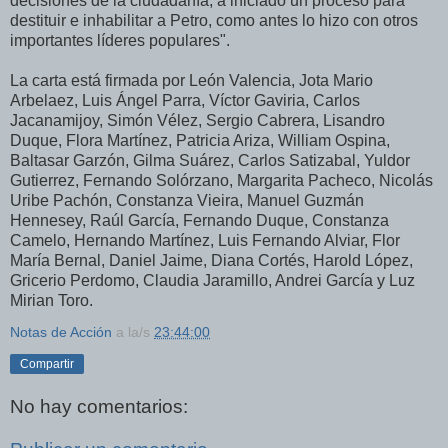
decisiones de la ciudadanía, a iniciado un proceso para
destituir e inhabilitar a Petro, como antes lo hizo con otros
importantes líderes populares".
La carta está firmada por León Valencia, Jota Mario
Arbelaez, Luis Ángel Parra, Víctor Gaviria, Carlos
Jacanamijoy, Simón Vélez, Sergio Cabrera, Lisandro
Duque, Flora Martínez, Patricia Ariza, William Ospina,
Baltasar Garzón, Gilma Suárez, Carlos Satizabal, Yuldor
Gutierrez, Fernando Solórzano, Margarita Pacheco, Nicolás
Uribe Pachón, Constanza Vieira, Manuel Guzmán
Hennesey, Raúl García, Fernando Duque, Constanza
Camelo, Hernando Martínez, Luis Fernando Alviar, Flor
María Bernal, Daniel Jaime, Diana Cortés, Harold López,
Gricerio Perdomo, Claudia Jaramillo, Andrei García y Luz
Mirian Toro.
Notas de Acción
a la/s
23:44:00
Compartir
No hay comentarios: