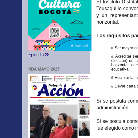
El Instituto Distr
Teusaquillo convoc
y un representan
horizontal.
Los requisitos pa
Ser mayor de
ü
Episodio 28
Acreditar se
ü
elección) de a
horizontal, acr
educativa.
NDA MAYO 2025
Realizar la i
ü
Llevar carta 
ü
Si se postula com
administración.
Si se postula com
fue elegido como i