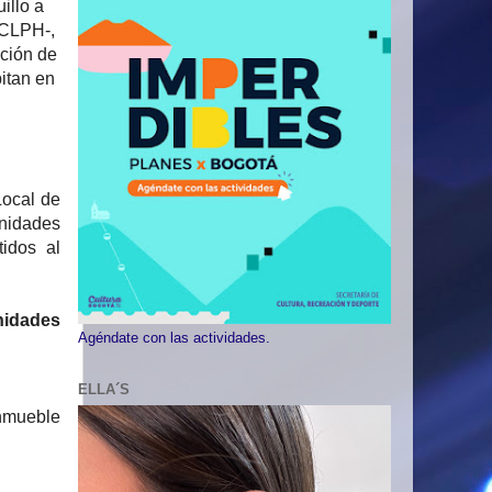
illo a
–CLPH-,
ación de
itan en
Local de
nidades
tidos al
nidades
Agéndate con las actividades.
ELLA´S
inmueble