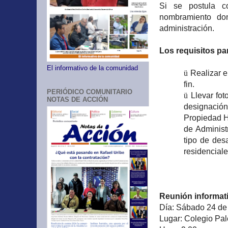
Si se postula c
nombramiento do
administración.
Los requisitos pa
El informativo de la comunidad
ü
Realizar e
fin.
PERIÓDICO COMUNITARIO
ü
Llevar fot
NOTAS DE ACCIÓN
designació
Propiedad H
de Administ
tipo de desa
residenciale
Reunión informat
Día: Sábado 24 de
Lugar: Colegio Pal