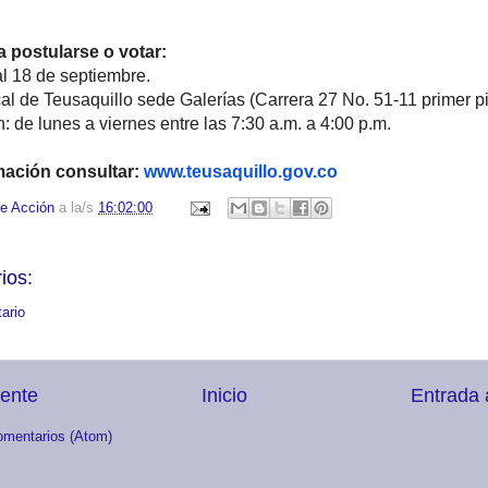
a postularse o votar:
al 18 de septiembre.
al de Teusaquillo sede Galerías (Carrera 27 No. 51-11 primer pi
: de lunes a viernes entre las 7:30 a.m. a 4:00 p.m.
mación consultar:
www.teusaquillo.gov.co
e Acción
a la/s
16:02:00
ios:
ario
iente
Inicio
Entrada 
omentarios (Atom)