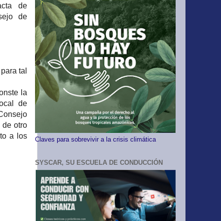
acta de
sejo de
 para tal
onste la
ocal de
 Consejo
 de otro
to a los
Claves para sobrevivir a la crisis climática
SYSCAR, SU ESCUELA DE CONDUCCIÓN