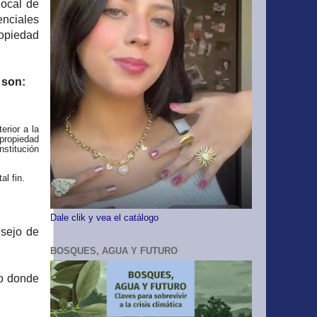
local de
enciales
opiedad
 son:
erior a la
propiedad
nstitución
al fin.
Dale clik y vea el catálogo
nsejo de
BOSQUES, AGUA Y FUTURO
to donde