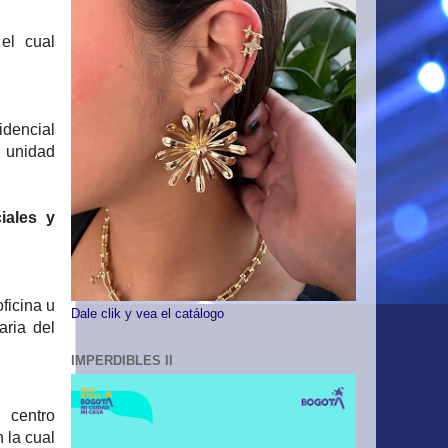
 el cual
idencial
o unidad
iales y
oficina u
Dale clik y vea el catálogo
aria del
IMPERDIBLES II
 centro
 la cual