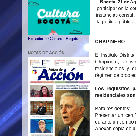
Bogotá, 21 de Ag
participar en la 
instancias consult
la política públic
Episodio 29 Cultura - Bogotá
CHAPINERO
NOTAS DE ACCIÓN
El Instituto Distri
Chapinero, convoc
residenciales y d
régimen de propied
Los requisitos p
residenciales son
Para residentes:
Presentar un certi
durante un tiempo
Anexar copia de un