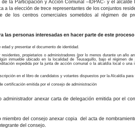
ital de la Participación y Acción Comunal –IDPAC- y el alcalde 
a a la elección de trece representantes de los conjuntos resid
te de los centros comerciales sometidos al régimen de pr
ra las personas interesadas en hacer parte de este proceso
 edad y presentar el documento de identidad.
r residentes, propietarios o administradores (por lo menos durante un año ant
lgún inmueble ubicado en la localidad de Teusaquillo, bajo el régimen de 
editación expedida por la junta de acción comunal o la alcaldía local o una i
nscripción en el libro de candidatos y votantes dispuestos por la Alcaldía para t
de certificación emitida por el consejo de administración
o administrador anexar carta de delegación emitida por el co
o miembro del consejo anexar copia del acta de nombramien
ntegrante del consejo.