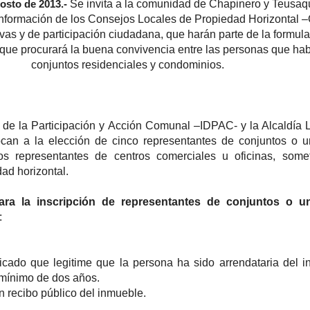
Se invita a la comunidad de Chapinero y Teusaqu
osto de 2013.-
conformación de los Consejos Locales de Propiedad Horizontal 
ivas y de participación ciudadana, que harán parte de la formul
a que procurará la buena convivencia entre las personas que hab
conjuntos residenciales y condominios.
tal de la Participación y Acción Comunal –IDPAC- y la Alcaldía 
an a la elección de cinco representantes de conjuntos o u
os representantes de centros comerciales u oficinas, some
ad horizontal.
ara la inscripción de representantes de conjuntos o u
:
ficado que legitime que la persona ha sido arrendataria del 
 mínimo de dos años.
 recibo público del inmueble.