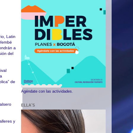
io, Latin
 Yembé
ondrán a
sión del
ival
La
lica” de
Agéndate con las actividades.
alsero
ELLA´S
alleres y