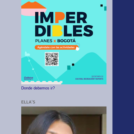
Donde debemos ir?
ELLA´S