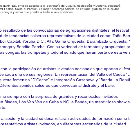
 Artes IDARTES, entidad adscrita a la Secretaría de Cultura, Recreación y Deporte, celebrará
VI Festival Salsa al Parque. La mejor descarga salsera de entrada gratuita en la ciudad,
de energía y sabor que pondrá a bailar a los capitalinos.
 resultado de las convocatorias de agrupaciones distritales, el festival
d de tendencias salseras representativas de la ciudad como: Toño Barr
bor Capital, Yorubá D.C., Alta Gama Orquesta, Barambada Orquesta,
aranga y Bendito Parche. Con su variedad de formatos y propuestas p
las congas, las trompetas y todo el sonido que harán parte de esta ver
n la participación de artistas invitados nacionales que aportan al fest
de cada una de sus regiones. En representación del Valle del Cauca “
questa femenina “D'Cache” e Integración Casanova y “Banda La Repúb
 Diferentes sonidos salseros que convocan al disfrute y el baile.
como siempre con la sorpresa de grandes y reconocidos invitados
én Blades, Los Van Van de Cuba y NG la Banda, un maravilloso show s
rte.
al sector y la ciudad se desarrollarán actividades de formación como t
resentativos artistas invitados, en diferentes escenarios de la ciudad.