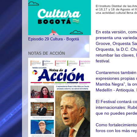
El Instituto Distrital de las
el 16,17 y 18 de Agosto el X
una actividad cultural llena 
En esta versión, como
presenta una varieda
Episodio 29 Cultura - Bogotá
Groove, Orquesta Sa
Orquesta, la D.C. Ch
NOTAS DE ACCIÓN
retumbar las claves, 
festival.
Contaremos también co
expresiones propias 
Mamba Negra”, la or
Medellín - Antioquia.
El Festival contará 
internacionales: Rub
que no puedes perde
Como fortalecimiento 
foros con los más rep