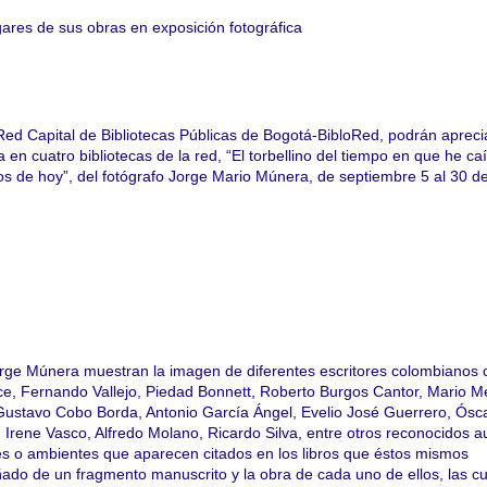
gares de sus obras en exposición fotográfica
Red Capital de Bibliotecas Públicas de Bogotá-BibloRed, podrán aprecia
 en cuatro bibliotecas de la red, “El torbellino del tiempo en que he ca
os de hoy”, del fotógrafo Jorge Mario Múnera, de septiembre 5 al 30 d
orge Múnera muestran la imagen de diferentes escritores colombianos
ce, Fernando Vallejo, Piedad Bonnett, Roberto Burgos Cantor, Mario 
ustavo Cobo Borda, Antonio García Ángel, Evelio José Guerrero, Ósc
 Irene Vasco, Alfredo Molano, Ricardo Silva, entre otros reconocidos a
es o ambientes que aparecen citados en los libros que éstos mismos
ado de un fragmento manuscrito y la obra de cada uno de ellos, las c