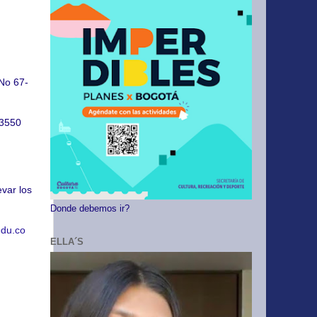
,
 No 67-
93550
evar los
Donde debemos ir?
edu.co
ELLA´S