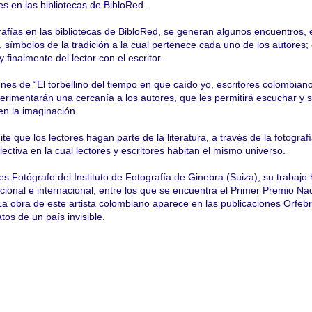
s en las bibliotecas de BibloRed.
grafías en las bibliotecas de BibloRed, se generan algunos encuentros, e
s, símbolos de la tradición a la cual pertenece cada uno de los autores; 
y finalmente del lector con el escritor.
nes de “El torbellino del tiempo en que caído yo, escritores colombian
perimentarán una cercanía a los autores, que les permitirá escuchar y se
en la imaginación.
te que los lectores hagan parte de la literatura, a través de la fotograf
ctiva en la cual lectores y escritores habitan el mismo universo.
 Fotógrafo del Instituto de Fotografía de Ginebra (Suiza), su trabajo 
cional e internacional, entre los que se encuentra el Primer Premio Na
La obra de este artista colombiano aparece en las publicaciones Orfebr
os de un país invisible.