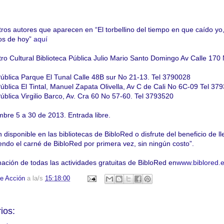
tros autores que aparecen en “El torbellino del tiempo en que caído yo
os de hoy”
aquí
ro Cultural Biblioteca Pública Julio Mario Santo Domingo Av Calle 170
Pública Parque El Tunal Calle 48B sur No 21-13. Tel 3790028
ública El Tintal, Manuel Zapata Olivella, Av C de Cali No 6C-09 Tel 37
ública Virgilio Barco, Av. Cra 60 No 57-60. Tel 3793520
mbre 5 a 30 de 2013. Entrada libre.
 disponible en las bibliotecas de BibloRed o disfrute del beneficio de ll
iendo el carné de BibloRed por primera vez, sin ningún costo”.
ación de todas las actividades gratuitas de BibloRed en
www.biblored.
e Acción
a la/s
15:18:00
ios: