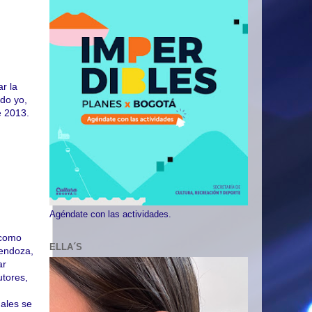
r la
ído yo,
e 2013.
Agéndate con las actividades.
 como
ELLA´S
Mendoza,
ar
utores,
uales se