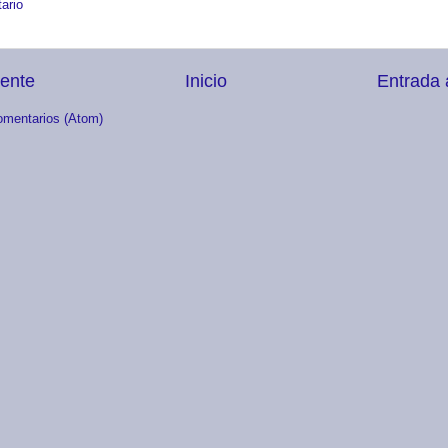
ario
iente
Inicio
Entrada 
omentarios (Atom)