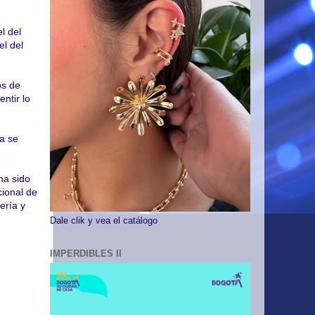
l del
el del
os de
ntir lo
ía se
ha sido
cional de
ería y
Dale clik y vea el catálogo
IMPERDIBLES II