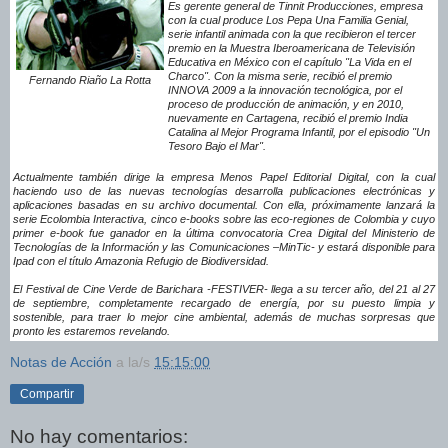
Es gerente general de Tinnit Producciones, empresa
con la cual produce Los Pepa Una Familia Genial,
serie infantil animada con la que recibieron el tercer
premio en la Muestra Iberoamericana de Televisión
Educativa en México con el capítulo "La Vida en el
Charco". Con la misma serie, recibió el premio
Fernando Riaño La Rotta
INNOVA 2009 a la innovación tecnológica, por el
proceso de producción de animación, y en 2010,
nuevamente en Cartagena, recibió el premio India
Catalina al Mejor Programa Infantil, por el episodio "Un
Tesoro Bajo el Mar".
Actualmente también dirige la empresa Menos Papel Editorial Digital, con la cual
haciendo uso de las nuevas tecnologías desarrolla publicaciones electrónicas y
aplicaciones basadas en su archivo documental. Con ella, próximamente lanzará la
serie Ecolombia Interactiva, cinco e-books sobre las eco-regiones de Colombia y cuyo
primer e-book fue ganador en la última convocatoria Crea Digital del Ministerio de
Tecnologías de la Información y las Comunicaciones –MinTic- y estará disponible para
Ipad con el título Amazonia Refugio de Biodiversidad.
El Festival de Cine Verde de Barichara -FESTIVER- llega a su tercer año, del 21 al 27
de septiembre, completamente recargado de energía, por su puesto limpia y
sostenible, para traer lo mejor cine ambiental, además de muchas sorpresas que
pronto les estaremos revelando.
Notas de Acción
a la/s
15:15:00
Compartir
No hay comentarios: