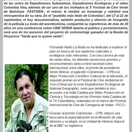
de las series de Expediciones Submarinas, Expediciones Ecológicas y el video
Colombia Viva, además de ser uno de los invitados al 3° Festival de Cine Verde
de Barichara -FESTIVER-, el evento le rendirá un homenaje y exhibirá una
retrospectiva de su obra. En el "pueblito más lindo de Colombia", del 17 al 21 de
septiembre, el hoy documentalista, también productor y director de fotografía
de la película La boda del acordeonista, compartirá su experiencia de más de 20
años en una conferencia sobre CINE VERDE abierta al público y posteriormente,
será uno de los asesores del proyecto de cortometraje ganador de la Rueda de
Proyectos "Verde que te quiero verde".
Fernando Riaño La Rotta se ha dedicado a explorar el
país en busca de sus aspectos culturales y
ecológicos más relevantes. Con una carrera de más
de veinte años, ha obtenido numerosos premios y
reconocimientos tanto a nivel nacional como
internacional, entre ellos, el premio de periodismo
Simón Bolívar, el galardón Colciencias – CPB a la
Mejor Producción Científico–Cultural de la televisión, el
segundo premio en el Festival de Cine Ambiental en
Yuxi (China) por la serie Expediciones Ecológicas de
National Geographic, serie que también lo hizo
acreedor a la India Catalina por Mejor Producción en
Ciencia y Tecnología en los Premios India Catalina de
la TV Colombiana, realizados en el marco del Festival
Internacional de Cine de Cartagena de Indias -FICCI-.
Gracias al premio Colciencias – CPB, obtuvo una
beca para la especialización en la filmación de vida
silvestre y ecología, en la Unidad de Historia Natural
de la BBC en Inglaterra.