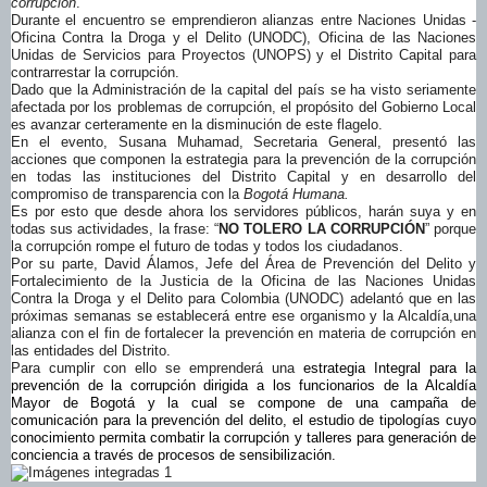
corrupción
.
Durante el encuentro se emprendieron alianzas entre Naciones Unidas -
Oficina Contra la Droga y el Delito (UNODC), Oficina de las Naciones
Unidas de Servicios para Proyectos (UNOPS) y el Distrito Capital para
contrarrestar la corrupción.
Dado que la Administración de la capital del país se ha visto seriamente
afectada por los problemas de corrupción, el propósito del Gobierno Local
es avanzar certeramente en la disminución de este flagelo.
En el evento, Susana Muhamad, Secretaria General, presentó las
acciones que componen la estrategia para la prevención de la corrupción
en todas las instituciones del Distrito Capital y en desarrollo del
compromiso de transparencia con la
Bogotá Humana.
Es por esto que desde ahora los servidores públicos, harán suya y en
todas sus actividades, la frase: “
NO TOLERO LA CORRUPCIÓN
” porque
la corrupción rompe el futuro de todas y todos los ciudadanos.
Por su parte,
David Álamos, Jefe del Área de Prevención del Delito y
Fortalecimiento de la Justicia de la Oficina de las Naciones Unidas
Contra la Droga y el Delito para Colombia (UNODC) adelantó que
en las
próximas semanas se establecerá entre ese organismo y la Alcaldía,una
alianza con el fin de fortalecer la prevención en materia de corrupción en
las entidades del Distrito.
Para cumplir con ello se emprenderá una
estrategia Integral para la
prevención de la corrupción dirigida a los funcionarios de la Alcaldía
Mayor de Bogotá y la cual se compone de una campaña de
comunicación para la prevención del delito, el estudio de tipologías cuyo
conocimiento permita combatir la corrupción y talleres para generación de
conciencia a través de procesos de sensibilización.