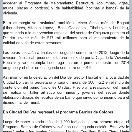
acceder al Programa de Mejoramiento Estructural (columnas, vigas,
muros, placas o pórticos) y de habitabilidad (cocinas y baños) de la
vivienda.
Esta estrategia se trasladará también a cinco áreas más de Bogotá
(Libertadores, Alfonso López, Bosa Occidental, Tibabuyes y Lourdes),
que sumada a la intervención especial del sector de Chiguaza permitirá al
Distrito invertir más de $17 mil millones para el mejoramiento de la
calidad de vida de estas personas.
Las obras iniciarán a finales del segundo semestre de 2013, luego de la
revisión técnica al proceso licitatorio realizado por la Caja de la Vivienda
Popular, y se contempla la entrega final en el primer semestre de 2014
un grupo y el otro, en el segundo semestre de 2014.
Así mismo, en la celebración del Día del Sector Hábitat en la localidad de
Ciudad Bolívar, la Secretaría pintará un mural de 300 mts2 en el muro de
contención del barrio Naciones Unidas. Previo a la realización del mural
se realizó un taller artístico con niños y jóvenes del sector donde
elaboraron dibujos de retratos de su barrio que sirvió como insumo para el
diseño final del mural.
En Ciudad Bolívar regresará el programa Barrios de Colores
Luego de haber pintado más de 1.200 fachadas en su primera etapa, el
Programa Barrios de Colores volvió con una segunda edición. Esta vez le
pondrá color a los barrios Naciones Unidas, Cordillera Sur y Tierra Linda