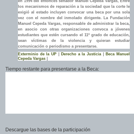
en 1994 del entonces senador Manuel Cepeda Vargas, Entre
los mecanismos de reparación a la sociedad que la corte le
exigió al estado incluyen convocar una beca por una sola
vez con el nombre del inmolado dirigente. La Fundación
Manuel Cepeda Vargas, responsable de administrar la beca,
en asocio con otras organizaciones convoca a jóvenes
estudiantes que estén cursando el 11º grado de educación,
sean víctimas de la violencia y quieran estudiar
comunicación o periodismo a presentarse.
Exterminio de la UP
|
Derecho a la Justicia
|
Beca Manuel
Cepeda Vargas
|
Tiempo restante para presentarse a la Beca:
Descargue las bases de la participación