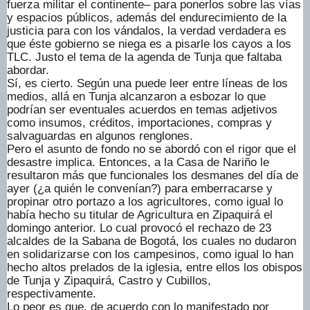
fuerza militar el continente– para ponerlos sobre las vías
y espacios públicos, además del endurecimiento de la
justicia para con los vándalos, la verdad verdadera es
que éste gobierno se niega es a pisarle los cayos a los
TLC. Justo el tema de la agenda de Tunja que faltaba
abordar.
Sí, es cierto. Según una puede leer entre líneas de los
medios, allá en Tunja alcanzaron a esbozar lo que
podrían ser eventuales acuerdos en temas adjetivos
como insumos, créditos, importaciones, compras y
salvaguardas en algunos renglones.
Pero el asunto de fondo no se abordó con el rigor que el
desastre implica. Entonces, a la Casa de Nariño le
resultaron más que funcionales los desmanes del día de
ayer (¿a quién le convenían?) para emberracarse y
propinar otro portazo a los agricultores, como igual lo
había hecho su titular de Agricultura en Zipaquirá el
domingo anterior. Lo cual provocó el rechazo de 23
alcaldes de la Sabana de Bogotá, los cuales no dudaron
en solidarizarse con los campesinos, como igual lo han
hecho altos prelados de la iglesia, entre ellos los obispos
de Tunja y Zipaquirá, Castro y Cubillos,
respectivamente.
Lo peor es que, de acuerdo con lo manifestado por