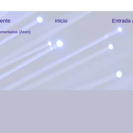
iente
Inicio
Entrada 
omentarios (Atom)