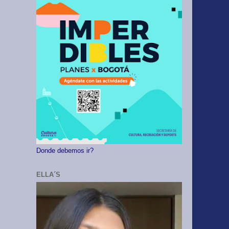
Donde debemos ir?
ELLA´S