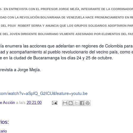
O- EN ENTREVISTA CON EL PROFESOR JORGE MEJÍA, INTEGRANTE DE LA COORDINADO
IDAD CON LA REVOLUCIÓN BOLIVARIANA DE VENEZUELA HACE PRONUNCIAMIENTO EN R
O DEL PSUV ROBERT SERRA Y ANUNCIA QUE LOS GRUPOS SOLIDARIOS ADOPTARON PA
E DEL JOVEN DIRIGENTE BOLIVARIANO VILMENTE ASESINADO POR ELEMENTOS DEL FA
jía enumera las acciones que adelantan en regiones de Colombia para
ad y acompañamiento al pueblo revolucionario del vecino país, como e
se en la ciudad de Bucaramanga los días 24 y 25 de octubre.
trevista a Jorge Mejía.
.com/watch?
v=aSpfQ_G2ICU&feature=youtu.be
e Acción
a la/s
20:21:00
ios:
ario