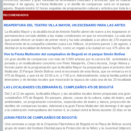
conciertos, desfiles y gran variedad de actividades culturales y artísticas, que se realiza
domingo 4 de agosto, la Fiesta Multicolor y el desfile de comparsas será en el parque
agosto, Bogotá tendrá 12 horas seguidas de programación cultural y artística por toda la c
RECOMENDADOS
REAPERTURA DEL TEATRO VILLA MAYOR, UN ESCENARIO PARA LAS ARTES
La Alcaldía Mayor y la alcaldía local de Antonio Nariño abren de nuevo a los bogotanos el
permaneciera cerrado debido a las malas condiciones en que se encontraba. La sala ah
que puede ofrecer un teatro de primer nivel y ha sido ampliado a un aforo de 270 espect
Rinoceronte
de la compañía colombo-suiza Les Hélices, el próximo jueves 1 de agosto, 
distrital en la localidad de Antonio Nariño, como un regalo a la ciudad en sus 475 años de
Vive la Fiesta Multicolor del cumpleaños de Bogotá en el parque Simón Bolívar
Un gran desfile de comparsas con más de 3.000 artistas por la carrera 68, actividades par
jornada y un multitudinario concierto con Peter Manjarrés, Checo Acosta, Jorge Velosa y
forman parte de la programación que la Alcaldía Mayor ha preparado para el próximo dom
Multicolor. El Parque Simón Bolívar será el escenario de esta fiesta, que se enmarca en 
475 de Bogotá, y que irá de 10:00 a.m. a 7:00 p.m. Adicionalmente, toda la familia podrá d
itinerantes y de tiendas locales que mostrarán la riqueza de cada una de las 20 localida
LAS LOCALIDADES CELEBRARÁN EL CUMPLEAÑOS 475 DE BOGOTÁ
Del 2 al 12 de agosto, la Alcaldía Mayor y las alcaldías locales tienen preparada una gran 
cumpleaños 475 de Bogotá. En parques, plazas, casas de la cultura, salas de teatro, audi
ambientales, se programarán conciertos, espectáculos de teatro y danza, proyección de 
desfiles de comparsas locales. Adicional a la gran Fiesta Multicolor del domingo 4 de agos
a la celebración metropolitana del martes 6, la ciudad vivirá la fiesta durante 10 días en l
¡GRAN FIESTA DE CUMPLEAÑOS DE BOGOTÁ!
Una serenata a cargo de la Orquesta Filarmónica de Bogotá en la Plaza de Bolívar acompañ
grupo de teatro del Instituto Distrital para la Protección de la Niñez y la Juventud (Idipron