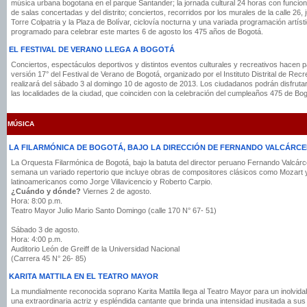
música urbana bogotana en el parque Santander; la jornada cultural 24 horas con funcione
de salas concertadas y del distrito; conciertos, recorridos por los murales de la calle 26,
Torre Colpatria y la Plaza de Bolívar, ciclovía nocturna y una variada programación artís
programado para celebrar este martes 6 de agosto los 475 años de Bogotá.
EL FESTIVAL DE VERANO LLEGA A BOGOTÁ
Conciertos, espectáculos deportivos y distintos eventos culturales y recreativos hacen p
versión 17° del Festival de Verano de Bogotá, organizado por el Instituto Distrital de Re
realizará del sábado 3 al domingo 10 de agosto de 2013. Los ciudadanos podrán disfrutar 
las localidades de la ciudad, que coinciden con la celebración del cumpleaños 475 de Bog
MÚSICA
LA FILARMÓNICA DE BOGOTÁ, BAJO LA DIRECCIÓN DE FERNANDO VALCÁRCE
La Orquesta Filarmónica de Bogotá, bajo la batuta del director peruano Fernando Valcárcel
semana un variado repertorio que incluye obras de compositores clásicos como Mozart
latinoamericanos como Jorge Villavicencio y Roberto Carpio.
¿Cuándo y dónde?
Viernes 2 de agosto.
Hora: 8:00 p.m.
Teatro Mayor Julio Mario Santo Domingo (calle 170 N° 67- 51)
Sábado 3 de agosto.
Hora: 4:00 p.m.
Auditorio León de Greiff de la Universidad Nacional
(Carrera 45 N° 26- 85)
KARITA MATTILA EN EL TEATRO MAYOR
La mundialmente reconocida soprano Karita Mattila llega al Teatro Mayor para un inolvidab
una extraordinaria actriz y espléndida cantante que brinda una intensidad inusitada a sus