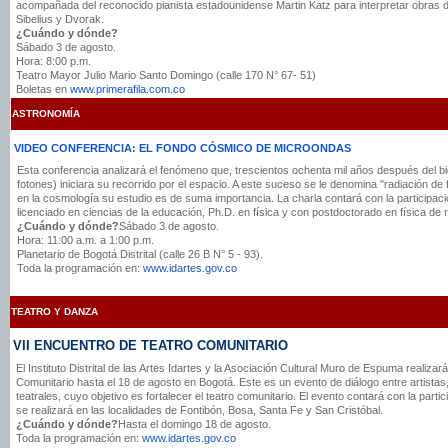
acompañada del reconocido pianista estadounidense Martin Katz para interpretar obras 
Sibelius y Dvorak.
¿Cuándo y dónde?
Sábado 3 de agosto.
Hora: 8:00 p.m.
Teatro Mayor Julio Mario Santo Domingo (calle 170 N° 67- 51)
Boletas en
www.primerafila.com.co
ASTRONOMÍA
VIDEO CONFERENCIA: EL FONDO CÓSMICO DE MICROONDAS
Esta conferencia analizará el fenómeno que, trescientos ochenta mil años después del big
fotones) iniciara su recorrido por el espacio. A este suceso se le denomina "radiación 
en la cosmología su estudio es de suma importancia. La charla contará con la participac
licenciado en ciencias de la educación, Ph.D. en física y con postdoctorado en física de
¿Cuándo y dónde?
Sábado 3 de agosto.
Hora: 11:00 a.m. a 1:00 p.m.
Planetario de Bogotá Distrital (calle 26 B N° 5 - 93).
Toda la programación en:
www.idartes.gov.co
TEATRO Y DANZA
VII ENCUENTRO DE TEATRO COMUNITARIO
El Instituto Distrital de las Artes Idartes y la Asociación Cultural Muro de Espuma realiza
Comunitario hasta el 18 de agosto en Bogotá. Este es un evento de diálogo entre artistas, 
teatrales, cuyo objetivo es fortalecer el teatro comunitario. El evento contará con la parti
se realizará en las localidades de Fontibón, Bosa, Santa Fe y San Cristóbal.
¿Cuándo y dónde?
Hasta el domingo 18 de agosto.
Toda la programación en:
www.idartes.gov.co