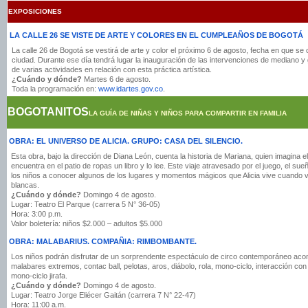
EXPOSICIONES
LA CALLE 26 SE VISTE DE ARTE Y COLORES EN EL CUMPLEAÑOS DE BOGOTÁ
La calle 26 de Bogotá se vestirá de arte y color el próximo 6 de agosto, fecha en que se
ciudad. Durante ese día tendrá lugar la inauguración de las intervenciones de mediano y 
de varias actividades en relación con esta práctica artística.
¿Cuándo y dónde?
Martes 6 de agosto.
Toda la programación en:
www.idartes.gov.co
.
BOGOTANITOS
LA GUÍA DE NIÑAS Y NIÑOS PARA COMPARTIR EN FAMILIA
OBRA: EL UNIVERSO DE ALICIA. GRUPO: CASA DEL SILENCIO.
Esta obra, bajo la dirección de Diana León, cuenta la historia de Mariana, quien imagina e
encuentra en el patio de ropas un libro y lo lee. Este viaje atravesado por el juego, el sue
los niños a conocer algunos de los lugares y momentos mágicos que Alicia vive cuando v
blancas.
¿Cuándo y dónde?
Domingo 4 de agosto.
Lugar: Teatro El Parque (carrera 5 N° 36-05)
Hora: 3:00 p.m.
Valor boletería: niños $2.000 – adultos $5.000
OBRA: MALABARIUS. COMPAÑIA: RIMBOMBANTE.
Los niños podrán disfrutar de un sorprendente espectáculo de circo contemporáneo aco
malabares extremos, contac ball, pelotas, aros, diábolo, rola, mono-ciclo, interacción con
mono-ciclo jirafa.
¿Cuándo y dónde?
Domingo 4 de agosto.
Lugar: Teatro Jorge Eliécer Gaitán (carrera 7 N° 22-47)
Hora: 11:00 a.m.