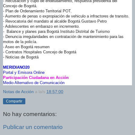
- Recusación y cupo de endeudamiento, respuesta presidenta del
Concejo de Bogotá.
- Plan de Ordenamiento Territorial POT.
- Aumento de penas o expropiación de vehiculo a infractores de transito.
- Revocatoria del mandato al alcalde Bogotá Gustavo Petro
- Adolescentes en embarazo en incremento.
- Balance y planes para Bogotá
Instituto Distrital de Turismo
- Denuncia irregularidades en contratación de mantenimiento para las
motos de la policía.
- Aseo en Bogotá resumen
- Contratos Hospitales Concejo de Bogotá
- Noticias de Bogotá
MERIDIANO20
Portal y Emisora Online
Participación Ciudadana en Acción
Medio Alternativo de Comunicación
Notas de Acción
a la/s
18:57:00
Compartir
No hay comentarios:
Publicar un comentario