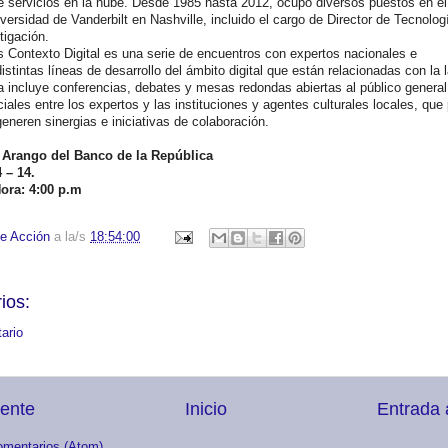
e servicios en la nube. Desde 1985 hasta 2012, ocupó diversos puestos en e
iversidad de Vanderbilt en Nashville, incluido el cargo de Director de Tecnolog
tigación.
as Contexto Digital es una serie de encuentros con expertos nacionales e
istintas líneas de desarrollo del ámbito digital que están relacionadas con la 
a incluye conferencias, debates y mesas redondas abiertas al público general
les entre los expertos y las instituciones y agentes culturales locales, que 
eneren sinergias e iniciativas de colaboración.
l Arango del Banco de la República
 – 14.
ora: 4:00 p.m
e Acción
a la/s
18:54:00
ios:
ario
iente
Inicio
Entrada 
omentarios (Atom)