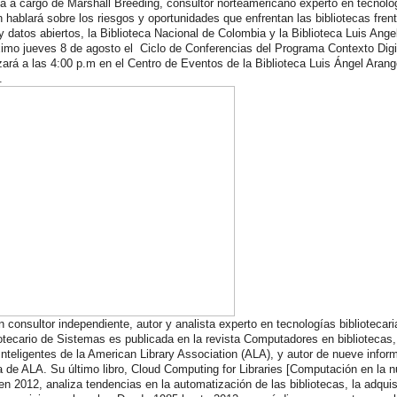
a a cargo de Marshall Breeding, consultor norteamericano experto en tecnolo
en hablará sobre los riesgos y oportunidades que enfrentan las bibliotecas frent
datos abiertos, la Biblioteca Nacional de Colombia y la Biblioteca Luis Ange
ximo jueves 8 de agosto el Ciclo de Conferencias del Programa Contexto Digi
zará a las 4:00 p.m en el Centro de Eventos de la Biblioteca Luis Ángel Arang
e.
 consultor independiente, autor y analista experto en tecnologías bibliotecar
tecario de Sistemas es publicada en la revista Computadores en bibliotecas, 
 Inteligentes de la American Library Association (ALA), y autor de nueve info
a de ALA. Su último libro, Cloud Computing for Libraries [Computación en la 
 en 2012, analiza tendencias en la automatización de las bibliotecas, la adqui