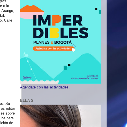
gías
e a la
l Arango,
tal.
o, Calle
Agéndate con las actividades.
ELLA´S
ias. Su
es editor
rmes sobre
nube para
sición de