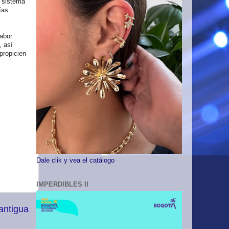
l sistema
ías
labor
, así
propicien
Dale clik y vea el catálogo
IMPERDIBLES II
antigua