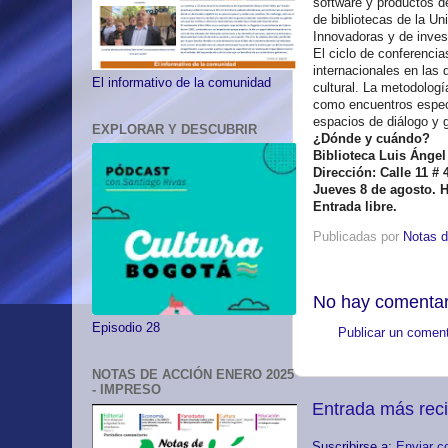
software y productos d
de bibliotecas de la Un
Innovadoras y de inves
El ciclo de conferenci
internacionales en las d
El informativo de la comunidad
cultural. La metodologí
como encuentros especia
espacios de diálogo y g
EXPLORAR Y DESCUBRIR
¿Dónde y cuándo?
Biblioteca Luis Ánge
Dirección: Calle 11 # 4
Jueves 8 de agosto. H
Entrada libre.
Publicadas por
Notas d
No hay comentar
Episodio 28
Publicar un coment
NOTAS DE ACCIÓN ENERO 2025
- IMPRESO
Entrada más rec
Suscribirse a:
Enviar c