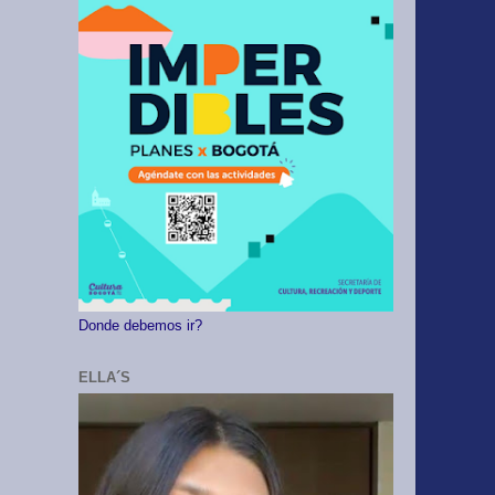
Donde debemos ir?
ELLA´S